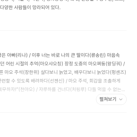
은 다양한 사람들이 망라되어 있다.
작은 아빠(리나) / 이후 너는 바로 나의 큰 딸이다(류송린) 마음속
했던 어린 시절의 추억(마오샤오칭) 장정 도중의 마오쩌둥(왕딩궈) /
른 마오 주석(장한위) 살다보니 늙었고, 배우다보니 늙었다(펑셴즈)
단련할 수 있도록 배려하다(선졘신) / 마오 주석, 회갑을 조촐하게
(천야오) / 쟈루하를 건너다(처핑루) 다들 먹을 수 없는
책을 많이 봐야 하는 거요(뤼청화) 주석의 신변에서 수행했던 기밀작업
펼쳐보기
뤈톈) 알고보니 자네는 나와 형제간일세그려(리즈청) / 마오 주석의
고 가르쳤다(멍자오저) / 마오 주석을 수행하여 베이징에 들어가다
이네(선스잉) / 마오 주석은 조직된 지혜로 전역을 수행했다(류창밍)
 / 잊지 못할 샤오허촌의 추억(후졘) 주석을 따라 시바이퍼로부터