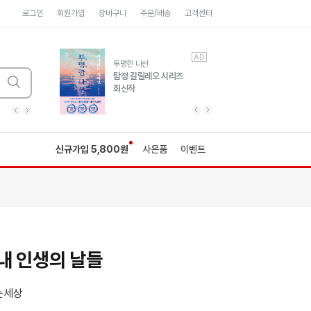
로그인
회원가입
장바구니
주문/배송
고객센터
AD
AD
유럽 도시 기행3
투명한 나선
풍성한 서사와 인문학적
탐정 갈릴레오 시리즈
통찰!
최신작
광고
광고
광고
광고
광고
히가시노게이고 추모
수족관
세네카의 처방전
독하게 돈 공부
성해나 기담집
이전 슬라이드 보기
다음 슬라이드 보기
이전
다음
신규가입 5,800원
사은품
이벤트
내 인생의 날들
는세상