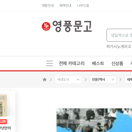
매장안내
혜택안내
나우드림
세네카의 처방전
독하게 돈 공부
성해나 기담집
히가시노게이고
전체 카테고리
베스트
신상품
국내도서
인문/역사
세
메인으로 이동
AD
광고
LLER
 7년만의