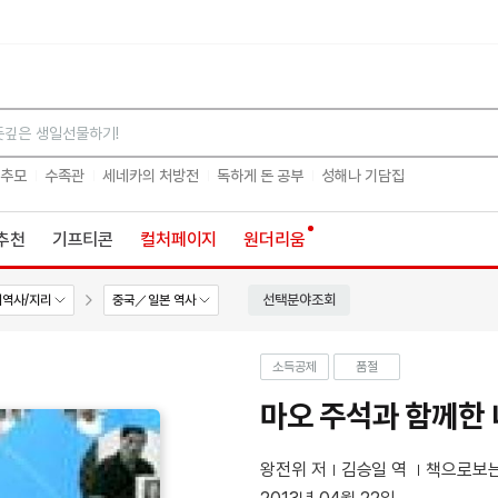
검색
 추모
수족관
세네카의 처방전
독하게 돈 공부
성해나 기담집
추천
기프티콘
컬처페이지
원더리움
선택분야조회
계역사/지리
중국／일본 역사
소득공제
품절
마오 주석과 함께한 
왕전위 저
김승일 역
책으로보