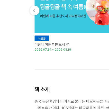
이전 슬라이드 보기
사은품
어린이 여름 추천 도서 🍉
2026.07.24 ~ 2026.08.16
책 소개
중국 공산혁명의 아버지로 불리는 마오쩌둥을 지근
그려놓은 책이다. 106인에는 마오쩌둥의 가족, 혁