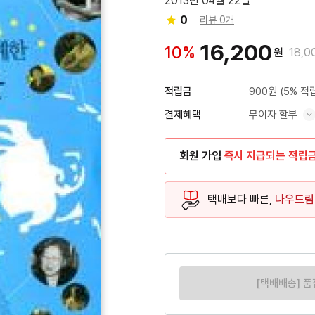
2013년 04월 22일
0
리뷰 0개
16,200
10%
원
18,0
900원
(5% 적
적립금
무이자 할부
결제혜택
혜택 표시/숨기기
회원 가입
즉시 지급되는 적립
택배보다 빠른,
나우드림
[택배배송] 품