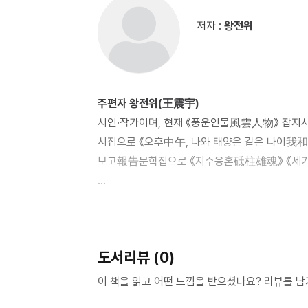
베이징에 이르다(양서우쳰) / 베이징 입성 때 우여
저자 :
왕전위
절묘한 사진으로 남긴 마오 주석의 강연 모습(쉬자
촬영한 날들(수스쥔) 기이하고 특별한 만남, 닉슨
(뤼허우민) 마오 주석이 창장에서 수영을 하던 그
(천쥔메이) 주석의 명령이라면 나는 어떤 상대라도
주편자 왕전위(王震宇)
없다(장야오스) 옌안에서의 나날(우지청) / 경호
시인·작가이며, 현재 《풍운인물風雲人物》 잡지
사오산에 가서 감회에 젖다(리인챠오) / 주석 곁
시집으로 《오후中午, 나와 태양은 같은 나이我
마오 주석(주쉬밍) / 친필 편지로 나를 위로해준
보고報告문학집으로 《지주웅혼砥柱雄魂》 《세기
(스궈뢰이) / 잊을 수 없는 한 통의 전보(왕용) 
길 위에서(까오푸여우) 주석은 나를 위해 손수 의
촬영 왕샹둥(王向東)
마오마오를 빼앗아오는 건 안 될 일이네(우샹팅) /
다른 이름은 아얼산阿爾山이고, 몽고족으로 전문 
참 재미있군!(장무치) / 개국기념 행사일 밤, 좀
마오 주석(신통) / 나를 자식처럼 보살펴준 마오
도서리뷰 (0)
촬영 사런투야(薩仁圖雅)
(차이서우허) / 우리는 인민을 위해 복무해야 합
몽고족으로, 본서를 위해 사진을 촬영했다.
(장셴펑) / 비록 유해라도 마오 주석 곁을 지키고
이 책을 읽고 어떤 느낌을 받으셨나요? 리뷰를 
(정원) / 우리에게 손수 철학을 강의하며 배움을 