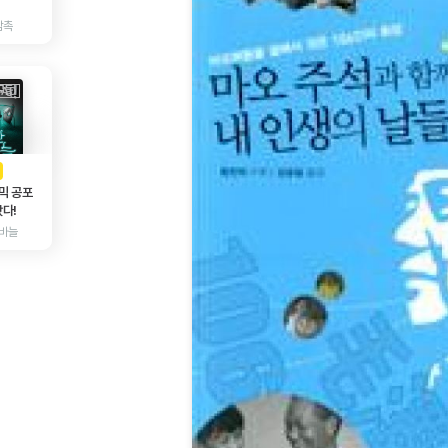
감촉
AD
광고
믹 공포
다!
바늘