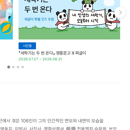
다음 슬라이드 보기
사은품
『새학기는 두 번 온다』 영풍문고 X 찌글이
이
2026.07.27 ~ 2026.08.31
20
에서 겪은 106인이 그의 인간적인 면모와 내면의 모습을
명동지, 이발사, 사진사, 영화상영사, 배우, 전용열차 승무원, 보모,