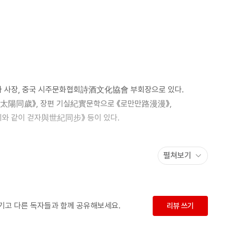
곡절을 겪다(셰산카오) 헤져서 깁고 또 깁은 주석의 옷(셰징이) /
오빙) 여성 동지가 가운데 서야지(허우버) / 마오 주석의 활동상을
과의 정상회담(두시우셴) / 늘 소탈하고 격의 없는 인민의 벗
날(쳰스졔) / 우주과학 현장을 방문한 주석을 사진에 담다
 감히 싸웠다(왕둥싱) / 인민 없이는 군이 존재할 수도 승리할 수도
전사 일개인까지도 마음으로 보살피다(마상즈) 마오 주석, 고향
사 사장, 중국 시주문화협회詩酒文化協會 부회장으로 있다.
에서 내가 겪은 두세 가지 일화(류수린) 나의 개명을 흔쾌히 허락한
和太陽同歲》, 장편 기실紀實문학으로 《로만만路漫漫》,
 마오 주석(지지수) 산베이의 비바람 속에서 고난의 야간 행군
와 같이 걷자與世紀同步》 등이 있다.
마오 주석이 내게 글로 남겨준 가르침(마한잉) / 잊을 수 없는 행군의
사를 불렀다(이얜용성) / 반 그릇의 쌀죽(왕두공) 양부모에게서
 구멍 난 옷을 입고 개국을 선포한 마오 주석(마우이) 자네 이름은
펼쳐보기
촬영사다. 현재 신화사 계약 촬영사로 일하고 있다.
처럼 잠을 못 이룬 마오 주석(리쟈지) 우리 부부를 위해 주례를 서준
 주석(리롄청) 우리 정부의 일에 대한 민심을 잘 살펴주게
니다(천창장) 주석은 인민을 사랑하고 인민은 주석을 사랑했다
 싶다(겅푸둥) 다 큰 처녀가 시집을 안 간다는 것과 같지 않은가
남기고 다른 독자들과 함께 공유해보세요.
리뷰 쓰기
격려한 마오 주석(취치위) 주석은 나를 벗으로 대해주었다(톈윈위) /