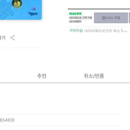
NAVER
네이버페이
네이버
구매하기
ID로
간편구매
구매적립
네이버페이포인트 최소 5.5% 적립
네이버페이
담기
추천
취소/반품
3854619