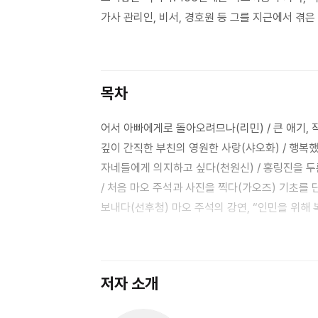
가사 관리인, 비서, 경호원 등 그를 지근에서 겪
목차
어서 아빠에게로 돌아오려므나(리민) / 큰 애기, 
깊이 간직한 부친의 영원한 사랑(샤오화) / 행복
자네들에게 의지하고 싶다(천원신) / 홍링진을 두
/ 처음 마오 주석과 사진을 찍다(가오즈) 기초를 
보내다(선후청) 마오 주석의 강연, “인민을 위해 복무하자!”
이 밥을 어찌 나만 먹겠는가(톈처우) / 그래서 
(천치) / 나는 마오 주석의 전화 담당이었다(펑
작은 도서관(장징셴) 주석은 우리에게 책을 보라
저자 소개
(왕야오산) 묻기를 잘했네, 이것은 내가 틀린 것
처음으로 마오 주석에게 전문을 송부하다(류전쳰)