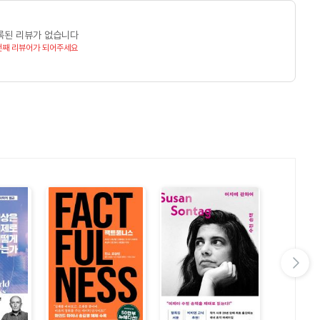
 영도자들 간에 흐르는 서로 사랑하는 마음(마쳰파) / 그렇게도
대(사학과)와 타이완 국립정치대(문학석사)를 졸업하고 일본
구 간에는 서로 신의로 대해야 한다(인징산) / 내일부터는 다시는
록된 리뷰가 없습니다
취득했다. 국민대 연구교수를 거쳐 현재 동아대 초빙교수 및
던 마오 주석 (까오즈졔) / 평생 잊지 못할, 마오 주석과의 대화
번째 리뷰어가 되어주세요
 저서로 《한국 역사의 국제환경》 《중국혁명의 기원》 등 다수가
 (쉬더진) / 자네는 능히 동방을 지킬 수 있겠나 (왕바오둥) 일개
수가 있다. 그동안의 업적을 인정받아 중국 정부로부터 2012년 중국
류진위안) / 인민과 불꽃 바다 속에서의 국경일 경호업무(손전파)
 / 자네는 세 개의 귀를 가지고 있군그래(겅원시) 명예교장 마오
인이 되었군 그래(천수신) 전사들의 교육에 열성적이었던 마오 주석
궈푸메이) / 나를 위해 아끼던 책을 선물한 마오 주석(동뤄잉)
) / 트럼펫 소리 울려 퍼지던 그곳 춴여우자이(훼이진파) 모든
 자면 누가 대신 이 일을 해줄 것인가(왕허빈) 내게 백내장 수술을
생활관리원으로 일했다(장궈싱) 네 가지 요리와 국 하나면 이미 훌륭한
) 꺼우뿌리만두에 얽힌 추억(팡언위안) / 마오 주석은 내게 제2의
사건(장정지) / 내가 만든 마오 주석의 새로운 헤어스타일
라는 말인가(저우푸밍) / 나는 주석을 위해 20년간 영화를
다음 슬라이드 보기
/ 한겨울에 오직 매화만이 홀로 꽃을 피운다네(왕아이메이) 새로운