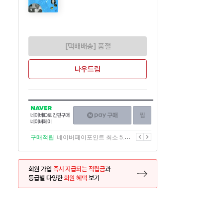
[택배배송] 품절
나우드림
NAVER
네이버페이
찜하기
네이버
구매하기
ID로
간편구매
이전
다음
구매적립
네이버페이포인트 최소 5.5% 적립
네이버페이
회원 가입
즉시 지급되는 적립금
과
등급별 다양한
회원 혜택
보기
등록 페이지로 이동