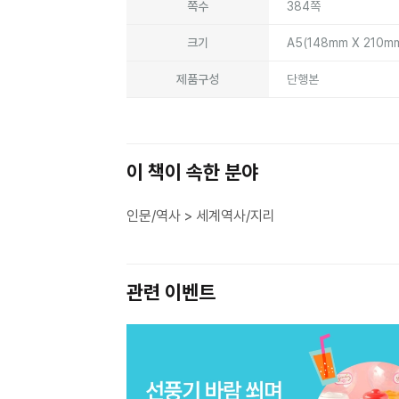
쪽수
384쪽
크기
A5(148mm X 210m
제품구성
단행본
이 책이 속한 분야
인문/역사 > 세계역사/지리
관련 이벤트