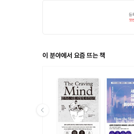
옮긴이 김승일
어느 심마니 노인과 진귀한 산삼 한 뿌리(류지춴)
경기도 이천에서 태어나 안성에서 성장했다. 동국
염원하던 일들이 하나씩 이루어졌다(장잉뢰이) 친
등
규슈대에서 중국근현대사 연구로 문학박사 학위를 
고기를 안 먹을 걸세(장징팡) 구운 옥수수를 좋아했
첫
동아시아경제연구원 수석연구원으로 재직하고 있다.
(스전루) 마오 주석이 다시 한 번 징강산에 오르다
있고, 역서로 《모택동선집》 《등소평문선》 등 다
경호원의 휴가를 늘 염두에 두고 있던 마오 주석(
도서특수공헌상을 수상했다.
나를 보게나, 하루 종일 서 있지 않은가(왕바이시)
주석의 학습열(왕밍푸) / 자네들은 이제 모두 문
이 분야에서 요즘 뜨는 책
(차오바이랴오) 신 중국 건설에 필요한 인재 배양에 열정을 바친 마오 주석(천궈민) / 재해민들을 위해 노심초사하다
(우펑쥔) 춴여우자이 공연에서 주석과 춤을 추다(
넘어지고 난 후에야 견식이 늘어나는 거란다(양예핑
세계는 자네들 청년들 것이네(후민전) / 내가 잠을
받은 마오 주석(탕여우즈) / 나는 마오 주석의 
밥상(우롄덩) / 오늘 요리는 누가 만들었나(청루밍
생명을 주었다(주덕퀘이) 잊을 수 없는 몇 가지 
(쳰쉐이타오) 설마 내가 인민 중의 한 사람이 아니
이전 슬라이드 보기
상영했다(위치하이) 주석과 이야기하다(류펑잉) 