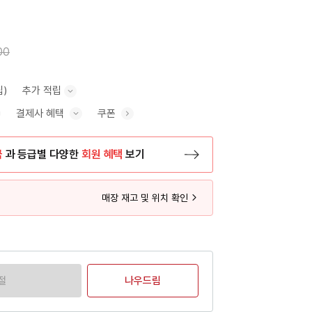
00
립)
추가 적립
결제사 혜택
쿠폰
추가 적립 안내 표시/숨기기
혜택 표시/숨기기
금
과 등급별 다양한
회원 혜택
보기
등록 페이지로 이동
매장 재고 및 위치 확인
절
나우드림