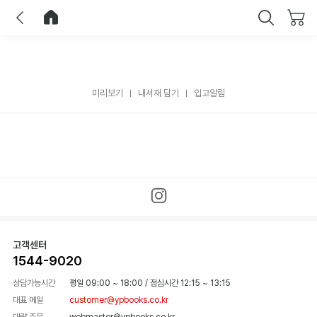
이전
홈으로 이동
닫기
미리보기
내서재 담기
입고알림
고객센터
1544-9020
상담가능시간
평일 09:00 ~ 18:00
/
점심시간 12:15 ~ 13:15
대표 메일
customer@ypbooks.co.kr
대량 주문
webmaster@ypbooks.co.kr