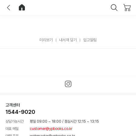
이전
홈으로 이동
닫기
미리보기
내서재 담기
입고알림
고객센터
1544-9020
상담가능시간
평일 09:00 ~ 18:00
/
점심시간 12:15 ~ 13:15
대표 메일
customer@ypbooks.co.kr
대량 주문
webmaster@ypbooks.co.kr