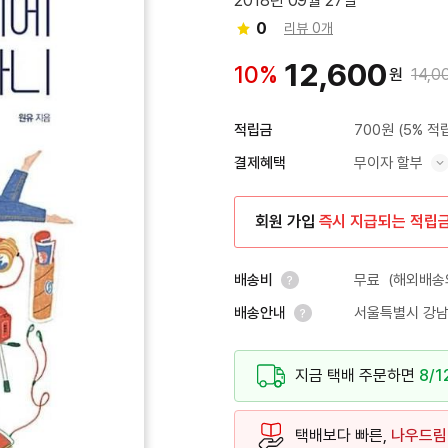
2018년 09월 27일
0
리뷰 0개
12,600
10%
원
14,0
700원
(5% 적
적립금
무이자 할부
결제혜택
혜택 표시/숨기기
회원 가입
즉시 지급되는 적립
무료
(해외배송의
배송비
서울특별시 강남
배송안내
안내 열기
안내 열기
지금 택배 주문하면
8/1
택배보다 빠른,
나우드림