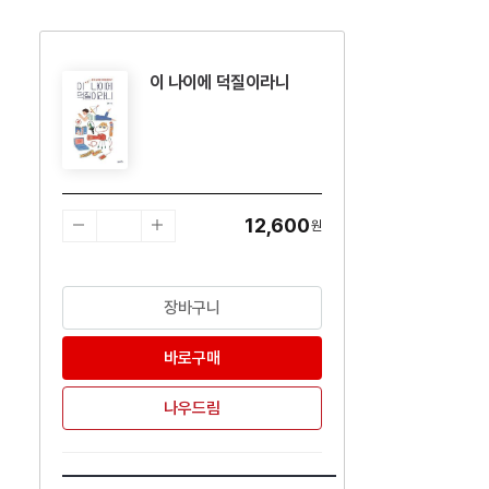
이 나이에 덕질이라니
수량감소
수량증가
12,600
원
장바구니
바로구매
나우드림