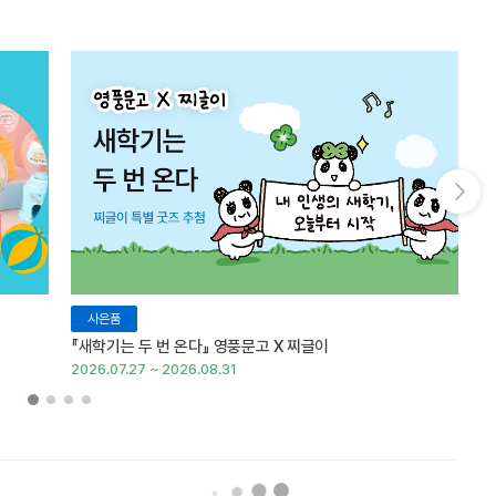
다음 슬라이드 보기
사은품
『새학기는 두 번 온다』 영풍문고 X 찌글이
이
2026.07.27 ~ 2026.08.31
20