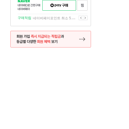
NAVER
네이버페이
찜하기
네이버
구매하기
ID로
간편구매
이전
다음
구매적립
네이버페이포인트 최소 5.5% 적립
네이버페이
회원 가입
즉시 지급되는 적립금
과
등급별 다양한
회원 혜택
보기
등록 페이지로 이동
사은품
사은품
달의 리뷰왕
신규가입시 최대 
26.01.01 ~ 2026.12.31
2025.12.31 ~ 2