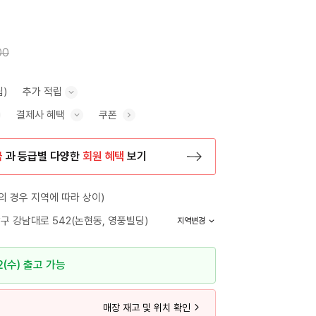
00
립)
추가 적립
결제사 혜택
쿠폰
추가 적립 안내 표시/숨기기
혜택 표시/숨기기
금
과 등급별 다양한
회원 혜택
보기
등록 페이지로 이동
 경우 지역에 따라 상이)
구 강남대로 542(논현동, 영풍빌딩)
지역변경
2(수) 출고 가능
매장 재고 및 위치 확인