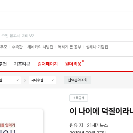
검색
 추모
수족관
세네카의 처방전
독하게 돈 공부
성해나 기담집
추천
기프티콘
컬처페이지
원더리움
선택분야조회
필
국내수필
소득공제
이 나이에 덕질이라
원유 저
21세기북스