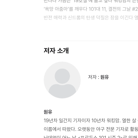
만나다 가끔은 ‘19호실’에 숨고 싶다 워킹맘의 
‘욕망 아줌마’를 깨우다 101대 11, 결전의 그날 #2 못참겠다 덕밍아웃 누구 삶에나 ‘비상구’가 필요하다 강단현상,
반전 매력과 신드롬의 탄생 덕질은 잠을 이긴다 
용어는 너무 어려워 갖고 싶은 게 생겼다 1 나만의 방, 나만의 세계 ‘요즘 애들’의 놀이문
기왕이면 어덕행덕 40대 늦덕의 아이돌 탐구생활 
Dead? Working Dead! 아물지 않으면 흉터가 아니다 “우리 엄마도 한때는 소녀였으니까” ‘내 남자’의 연애 오롯이
저자 소개
내가 되는 시간 덕질이 우리 삶에 가르쳐주는 것
저자 :
원유
원유
19년차 일간지 기자이자 10년차 워킹맘. 열한 살 
이름에서 따왔다. 오랫동안 야구 전문 기자로 활동
난데없이 어느 날 <프로듀스 101 시즌 2>로 인