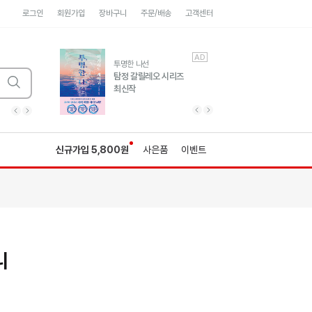
로그인
회원가입
장바구니
주문/배송
고객센터
AD
AD
유럽 도시 기행3
투명한 나선
풍성한 서사와 인문학적
탐정 갈릴레오 시리즈
통찰!
최신작
광고
광고
광고
광고
광고
히가시노게이고 추모
수족관
세네카의 처방전
독하게 돈 공부
성해나 기담집
이전 슬라이드 보기
다음 슬라이드 보기
이전
다음
신규가입 5,800원
사은품
이벤트
니