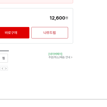
12,600
원
바로구매
나우드림
[네이버페이]
찜하기
주문/취소/배송 안내
이전
다음