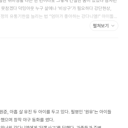
은밀한 취미생활 나는 한 번이라도 그렇게 간절한 꿈이 있었나 잠자던
열정의 유통기한을 늘리는 법 “엄마가 좋아하는 강다니엘!” 아이돌
화 갖고 싶은 게 생겼다 2 #3
펼쳐보기
그들의 꿈을 응원해주고 싶은 이유 뽀통령보다 강다니엘 Walking
들
원준, 아홉 살 유진 두 아이를 두고 있다. 필명인 ‘원유’는 아이들
했으며 창작 야구 동화를 썼다.
해 워너원 강다니엘에게 ‘덕통사고’를 당했다. 가족들과 주변