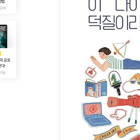
방법
 공부
AD
광고
믹 공포
다!
바늘