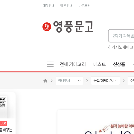
매장안내
혜택안내
나우드림
세네카의 처방전
독하게 돈 공부
성해나 기담집
히가시노게이고
전체 카테고리
베스트
신상품
국내도서
소설/에세이/시
수
수량감소
수량증가
메인으로 이동
AD
광고
LLER
를 바꾸는