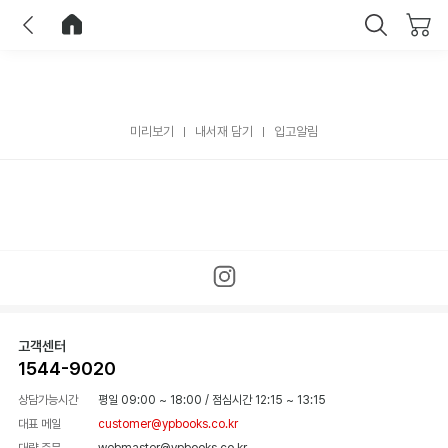
이전
홈으로 이동
닫기
미리보기
내서재 담기
입고알림
고객센터
1544-9020
상담가능시간
평일 09:00 ~ 18:00
/
점심시간 12:15 ~ 13:15
대표 메일
customer@ypbooks.co.kr
대량 주문
webmaster@ypbooks.co.kr