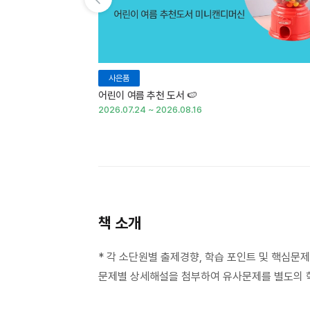
이전 슬라이드 보기
사은품
어린이 여름 추천 도서 🍉
2026.07.24 ~ 2026.08.16
책 소개
* 각 소단원별 출제경향, 학습 포인트 및 핵심문
문제별 상세해설을 첨부하여 유사문제를 별도의 