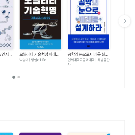
다음 슬라이드 보기
트 엔지니
모빌리티 기술혁명 미래보
공학의 눈으로 미래를 설계
공학이란 무
 24시간
고서 2030
하라
박승대 | 형설e Life
연세대학교공과대학 | 해냄출판
성풍현외카이스
 담긴 공
사
살림FRIEND