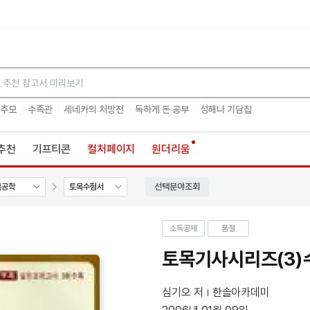
검색
 추모
수족관
세네카의 처방전
독하게 돈 공부
성해나 기담집
추천
기프티콘
컬처페이지
원더리움
선택분야조회
목공학
토목수험서
소득공제
품절
토목기사시리즈(3
심기오 저
한솔아카데미