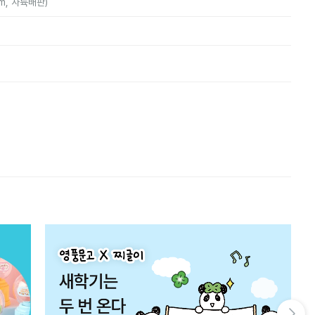
mm, 사륙배판)