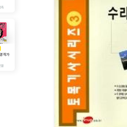
감촉
AD
광고
영 작가
인물