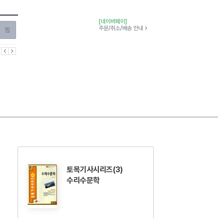
[네이버페이]
찜하기
주문/취소/배송 안내
이전
다음
토목기사시리즈(3)
수리수문학