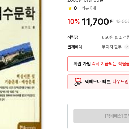
2006년 01월 09일
0
리뷰 0개
11,700
10%
원
13,00
650원
(5% 적
적립금
무이자 할부
결제혜택
혜택 표시/숨기기
회원 가입
즉시 지급되는 적립
택배보다 빠른,
나우드림
[택배배송] 품