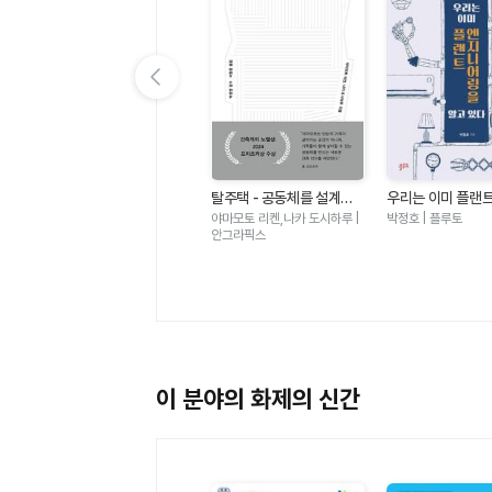
이전 슬라이드 보기
도시를 만드는 기술 이야기
- 다리 터널 도로 통신망 전
그레이디 힐하우스 | 한빛미디
탈주택 - 공동체를 설계하
우리는 이미 플랜
력망 철도 댐 상하수도 건설
어
는 건축
어링을 알고 있다 -
|
야마모토 리켄,나카 도시하루 |
박정호 | 플루토
장비까지 우리 주변을 둘러
만지고 쓰는 물건에
안그라픽스
싼 인프라의 모든 것
학 원리의 모든 것
이 분야의 화제의 신간