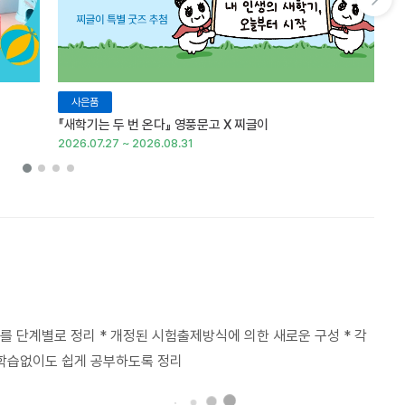
다음 슬라이드 보기
사은품
『새학기는 두 번 온다』 영풍문고 X 찌글이
이
2026.07.27 ~ 2026.08.31
20
제를 단계별로 정리 * 개정된 시험출제방식에 의한 새로운 구성 * 각
학습없이도 쉽게 공부하도록 정리