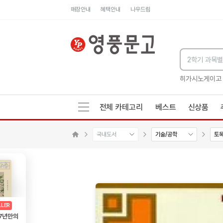
매장안내
혜택안내
나우드림
세네카의 처방전
독하게 돈 공부
성해나 기담집
히가시노게이고
전체 카테고리
베스트
신상품
국내도서
기술/공학
토
메인으로 이동
AD
광고
LLER
 7년만의