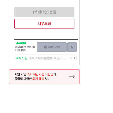
[택배배송] 품절
나우드림
NAVER
네이버페이
찜하기
네이버
구매하기
ID로
간편구매
이전
다음
구매적립
네이버페이포인트 최소 5.5% 적립
네이버페이
회원 가입
즉시 지급되는 적립금
과
등급별 다양한
회원 혜택
보기
등록 페이지로 이동