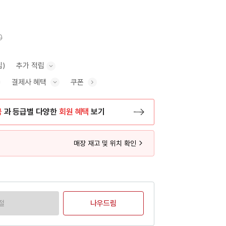
0
립)
추가 적립
결제사 혜택
쿠폰
추가 적립 안내 표시/숨기기
혜택 표시/숨기기
금
과 등급별 다양한
회원 혜택
보기
등록 페이지로 이동
매장 재고 및 위치 확인
절
나우드림