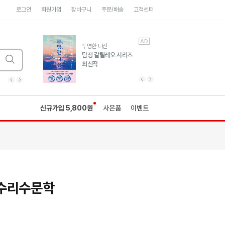
로그인
회원가입
장바구니
주문/배송
고객센터
AD
AD
유럽 도시 기행3
투명한 나선
풍성한 서사와 인문학적
탐정 갈릴레오 시리즈
통찰!
최신작
광고
광고
광고
광고
광고
히가시노게이고 추모
수족관
세네카의 처방전
독하게 돈 공부
성해나 기담집
이전 슬라이드 보기
다음 슬라이드 보기
이전
다음
신규가입 5,800원
사은품
이벤트
)수리수문학