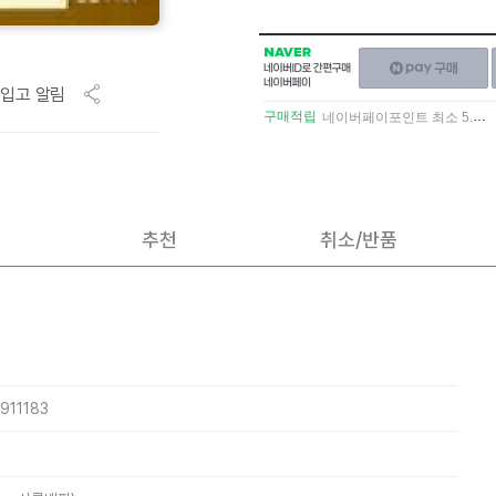
NAVER
네이버페이
네이버
구매하기
ID로
입고 알림
간편구매
구매적립
네이버페이포인트 최소 5.5% 적립
네이버페이
추천
취소/반품
911183