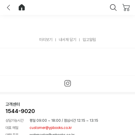
이전
홈으로 이동
닫기
미리보기
내서재 담기
입고알림
고객센터
1544-9020
상담가능시간
평일 09:00 ~ 18:00
/
점심시간 12:15 ~ 13:15
대표 메일
customer@ypbooks.co.kr
대량 주문
webmaster@ypbooks.co.kr