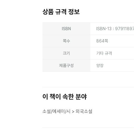
상품 규격 정보
상품상세정보
ISBN
ISBN-13 : 979118
쪽수
864쪽
크기
기타 규격
제품구성
양장
이 책이 속한 분야
소설/에세이/시 > 외국소설