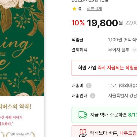
2022년 05월 19일
0
리뷰 0개
19,800
10%
원
22,0
1,100원
(5% 적
적립금
무이자 할부
결제혜택
혜택 표시/숨기기
회원 가입
즉시 지급되는 적립
무료
(해외배송의
배송비
서울특별시 강남
배송안내
안내 열기
안내 열기
지금 택배 주문하면
8/1
택배보다 빠른,
나우드림