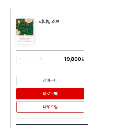
리디밍 러브
수량감소
수량증가
19,800
원
장바구니
바로구매
나우드림