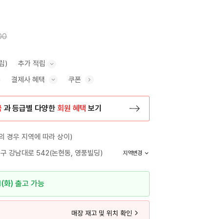
00
립)
추가 적립
결제사 혜택
쿠폰
추가 적립 안내 표시/숨기기
혜택 표시/숨기기
금
과 등급별 다양한
회원 혜택
보기
등록 페이지로 이동
 경우 지역에 따라 상이)
구 강남대로 542(논현동, 영풍빌딩)
지역변경
1(화) 출고 가능
매장 재고 및 위치 확인