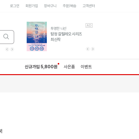
로그인
회원가입
장바구니
주문/배송
고객센터
AD
AD
유럽 도시 기행3
투명한 나선
풍성한 서사와 인문학적
탐정 갈릴레오 시리즈
통찰!
최신작
광고
광고
광고
광고
광고
히가시노게이고 추모
수족관
세네카의 처방전
독하게 돈 공부
성해나 기담집
이전 슬라이드 보기
다음 슬라이드 보기
이전
다음
신규가입 5,800원
사은품
이벤트
북