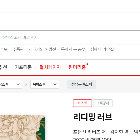
검색
 추모
수족관
세네카의 처방전
독하게 돈 공부
성해나 기담집
추천
기프티콘
컬처페이지
원더리움
선택분야조회
국소설
북미소설
베스트
소득공제
리디밍 러브
프랜신 리버즈 저
김지현 역
템