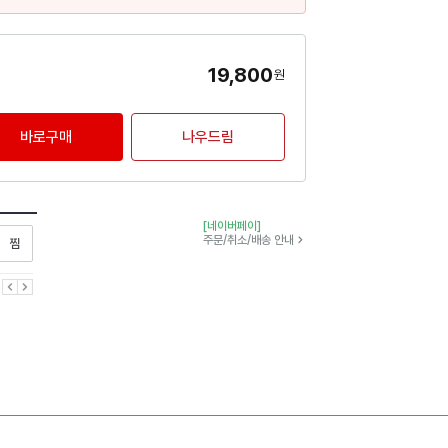
19,800
원
바로구매
나우드림
[네이버페이]
찜하기
주문/취소/배송 안내
이전
다음