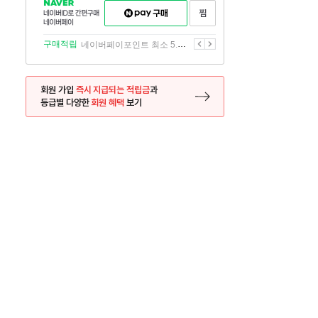
NAVER
네이버페이
찜하기
네이버
구매하기
ID로
간편구매
이전
다음
구매적립
네이버페이포인트 최소 5.5% 적립
네이버페이
회원 가입
즉시 지급되는 적립금
과
등급별 다양한
회원 혜택
보기
등록 페이지로 이동
사은품
사은품
달의 리뷰왕
신규가입시 최대 
26.01.01 ~ 2026.12.31
2025.12.31 ~ 2