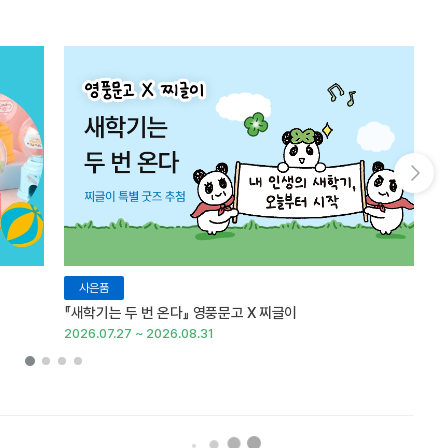
다음 슬라이드 보기
사은품
『새학기는 두 번 온다』 영풍문고 X 찌글이
이
2026.07.27 ~ 2026.08.31
20