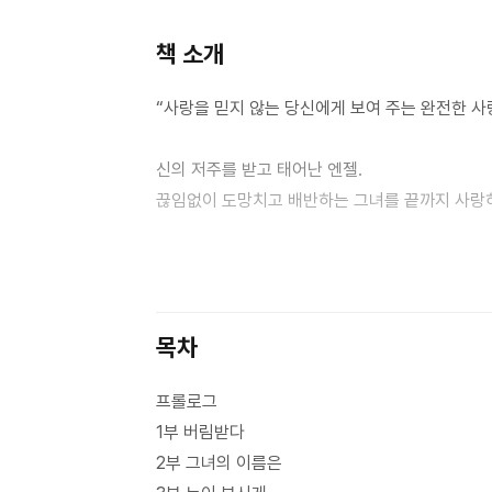
책 소개
“사랑을 믿지 않는 당신에게 보여 주는 완전한 사
신의 저주를 받고 태어난 엔젤.
끊임없이 도망치고 배반하는 그녀를 끝까지 사랑하
구약성경 〈호세아서〉를 바탕으로 재창조한 섬세하
타락한 세상에 진정한 사랑의 감동을 선사한다.
목차
[줄거리]
태생부터 환영받지 못한 엔젤. 아버지에게서 태어
프롤로그
창녀의 삶을 살고 있는 그녀에게 세상은 사막 같은
1부 버림받다
이들에게 욕망의 대상이 되어 착취당하던 그녀의 
2부 그녀의 이름은
자신의 삶을 개척해 오던 강인하면서도 부드러운 