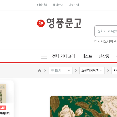
매장안내
혜택안내
나우드림
세네카의 처방전
독하게 돈 공부
성해나 기담집
히가시노게이고
전체 카테고리
베스트
신상품
국내도서
소설/에세이/시
외
수량감소
수량증가
메인으로 이동
AD
광고
LLER
 7년만의