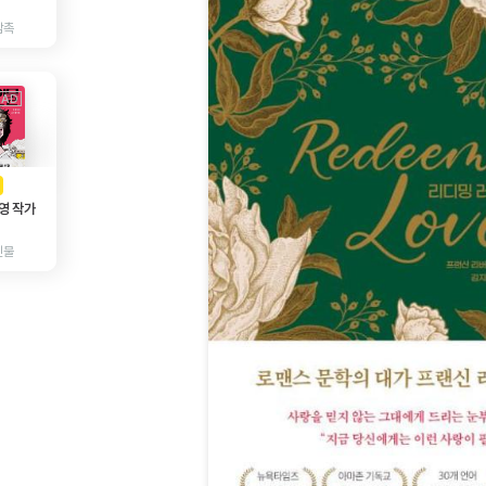
감촉
AD
광고
영 작가
인물