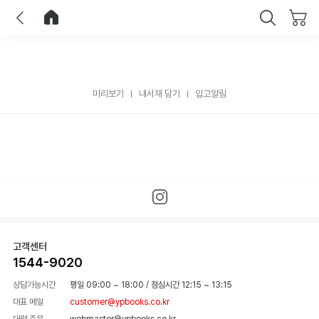
이전
홈으로 이동
닫기
미리보기
내서재 담기
입고알림
고객센터
1544-9020
상담가능시간
평일 09:00 ~ 18:00
/
점심시간 12:15 ~ 13:15
대표 메일
customer@ypbooks.co.kr
대량 주문
webmaster@ypbooks.co.kr