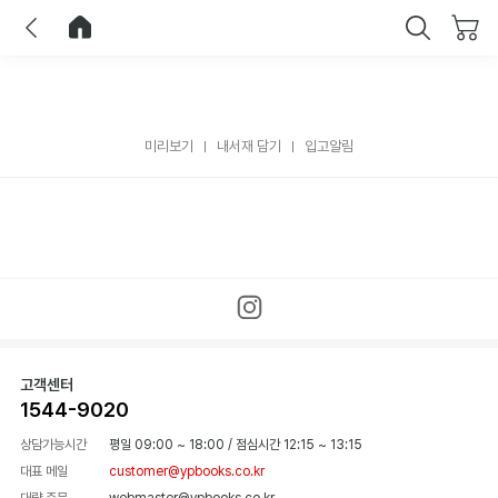
이전
홈으로 이동
닫기
미리보기
내서재 담기
입고알림
고객센터
1544-9020
상담가능시간
평일 09:00 ~ 18:00
/
점심시간 12:15 ~ 13:15
대표 메일
customer@ypbooks.co.kr
대량 주문
webmaster@ypbooks.co.kr