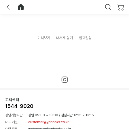
이전
홈으로 이동
닫기
미리보기
내서재 담기
입고알림
고객센터
1544-9020
상담가능시간
평일 09:00 ~ 18:00
/
점심시간 12:15 ~ 13:15
대표 메일
customer@ypbooks.co.kr
대량 주문
webmaster@ypbooks.co.kr