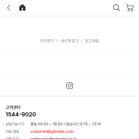
이전
홈으로 이동
닫기
미리보기
내서재 담기
입고알림
고객센터
1544-9020
상담가능시간
평일 09:00 ~ 18:00
/
점심시간 12:15 ~ 13:15
대표 메일
customer@ypbooks.co.kr
대량 주문
webmaster@ypbooks.co.kr