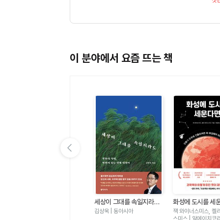
이 분야에서 요즘 뜨는 책
이전 슬라이드 보기
화학자K의 추리 과학실 -
을
세상이 그대를 속일지라도
화성에 도시를 세운
사건 파일 30개로 단숨에
- 변화의 시대 변하지 않는
인류가 우주에 진
이광렬 | 블랙피쉬
김상욱 | 동아시아
잭 와이너스미스, 켈
필수 과학을 잡아라
것에 대하여
꼭 해결해야 하는 
스미스 | 알에이치코