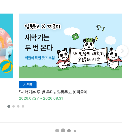
다음 슬라이드 보기
사은품
『새학기는 두 번 온다』 영풍문고 X 찌글이
이
2026.07.27 ~ 2026.08.31
20