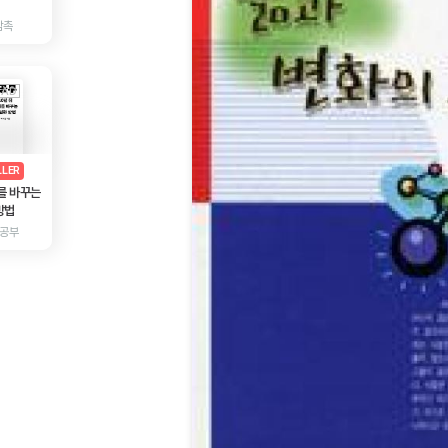
감촉
AD
광고
LLER
를 바꾸는
방법
 공부