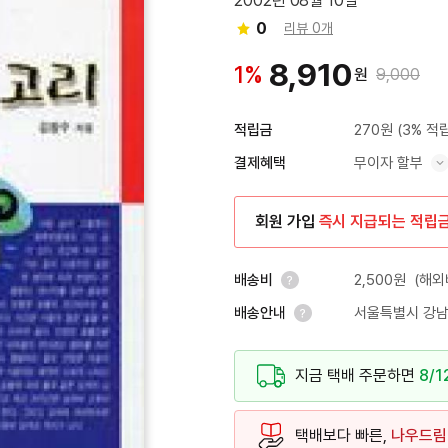
2002년 08월 10일
0
리뷰 0개
8,910
1%
원
9,000
270원
(3% 적
적립금
무이자 할부
결제혜택
혜택 표시/숨기기
회원 가입
즉시 지급되는 적립
2,500원
(해외
배송비
서울특별시 강남
배송안내
안내 열기
안내 열기
지금 택배 주문하면
8/1
택배보다 빠른,
나우드림