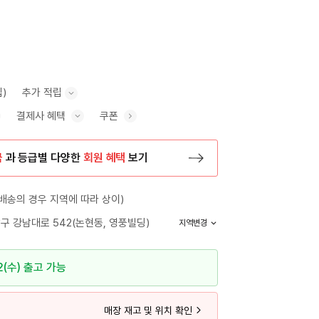
립)
추가 적립
결제사 혜택
쿠폰
추가 적립 안내 표시/숨기기
혜택 표시/숨기기
금
과 등급별 다양한
회원 혜택
보기
등록 페이지로 이동
배송의 경우 지역에 따라 상이)
구 강남대로 542(논현동, 영풍빌딩)
지역변경
2(수) 출고 가능
매장 재고 및 위치 확인