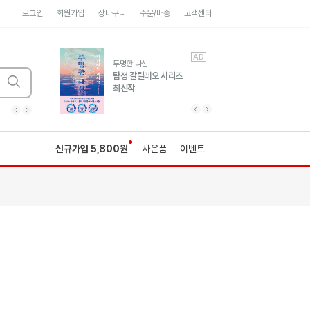
로그인
회원가입
장바구니
주문/배송
고객센터
AD
AD
유럽 도시 기행3
투명한 나선
풍성한 서사와 인문학적
탐정 갈릴레오 시리즈
통찰!
최신작
광고
광고
광고
광고
광고
히가시노게이고 추모
수족관
세네카의 처방전
독하게 돈 공부
성해나 기담집
이전 슬라이드 보기
다음 슬라이드 보기
이전
다음
신규가입 5,800원
사은품
이벤트