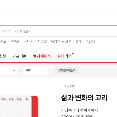
검색
 추모
수족관
세네카의 처방전
독하게 돈 공부
성해나 기담집
추천
기프티콘
컬처페이지
원더리움
선택분야조회
학
화학
소득공제
삶과 변화의 고리
김창수 저
전파과학사