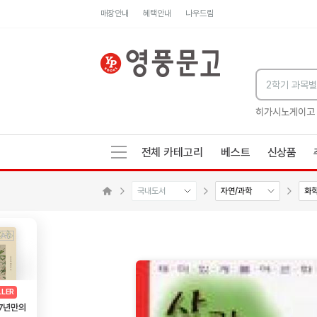
매장안내
혜택안내
나우드림
세네카의 처방전
독하게 돈 공부
성해나 기담집
히가시노게이고
전체 카테고리
베스트
신상품
국내도서
자연/과학
화
수량감소
수량증가
메인으로 이동
AD
광고
LLER
 7년만의