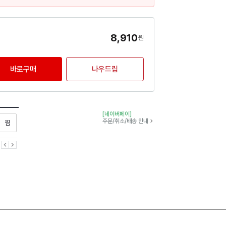
8,910
원
바로구매
나우드림
[네이버페이]
찜하기
주문/취소/배송 안내
이전
다음