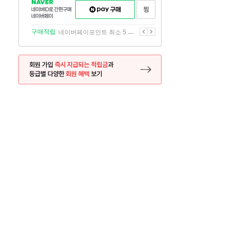
NAVER
네이버페이
찜하기
네이버
구매하기
ID로
간편구매
이전
다음
구매적립
네이버페이포인트 최소 5.5% 적립
네이버페이
회원 가입
즉시 지급되는 적립금
과
등급별 다양한
회원 혜택
보기
등록 페이지로 이동
사은품
사은품
달의 리뷰왕
신규가입시 최대 
26.01.01 ~ 2026.12.31
2025.12.31 ~ 2