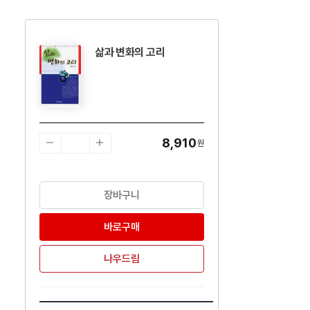
삶과 변화의 고리
수량감소
수량증가
8,910
원
장바구니
바로구매
나우드림