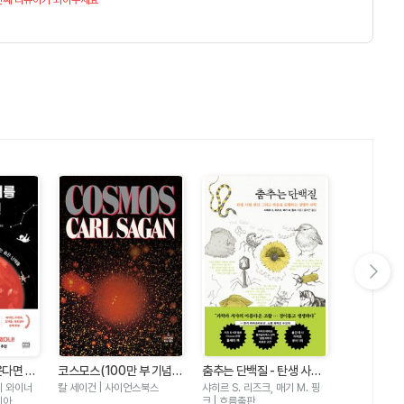
다음 슬라이드 보기
히스토리아 비
다면 -
코스모스(100만 부 기념
춤추는 단백질 - 탄생 사랑
년 전 지구 
최재천 | 지식
출하려면
판)
변신 그리고 죽음을 순환하
리 와이너
칼 세이건 | 사이언스북스
샤히르 S. 리즈크, 매기 M. 핑
변화와 AI까
숨은 난제
는 생명의 과학
리아
크 | 흐름출판