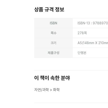
상품 규격 정보
상품상세정보
ISBN
ISBN-13 : 978897
쪽수
278쪽
크기
A5(148mm X 210m
제품구성
단행본
이 책이 속한 분야
자연/과학 > 화학