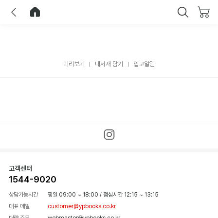
이전
홈으로 이동
닫기
미리보기
내서재 담기
입고알림
고객센터
1544-9020
상담가능시간
평일 09:00 ~ 18:00
/
점심시간 12:15 ~ 13:15
대표 메일
customer@ypbooks.co.kr
대량 주문
webmaster@ypbooks.co.kr