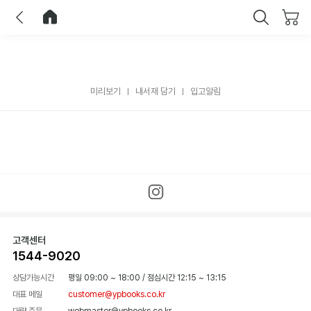
이전
홈으로 이동
닫기
미리보기
내서재 담기
입고알림
고객센터
1544-9020
상담가능시간
평일 09:00 ~ 18:00
/
점심시간 12:15 ~ 13:15
대표 메일
customer@ypbooks.co.kr
대량 주문
webmaster@ypbooks.co.kr