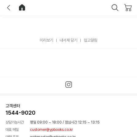
이전
홈으로 이동
닫기
미리보기
내서재 담기
입고알림
고객센터
1544-9020
상담가능시간
평일 09:00 ~ 18:00
/
점심시간 12:15 ~ 13:15
대표 메일
customer@ypbooks.co.kr
대량 주문
webmaster@ypbooks.co.kr