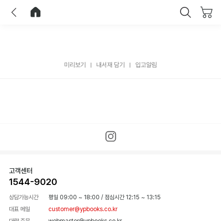
이전
홈으로 이동
닫기
미리보기
내서재 담기
입고알림
고객센터
1544-9020
상담가능시간
평일 09:00 ~ 18:00
/
점심시간 12:15 ~ 13:15
대표 메일
customer@ypbooks.co.kr
대량 주문
webmaster@ypbooks.co.kr