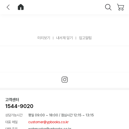
이전
홈으로 이동
닫기
미리보기
내서재 담기
입고알림
고객센터
1544-9020
상담가능시간
평일 09:00 ~ 18:00
/
점심시간 12:15 ~ 13:15
대표 메일
customer@ypbooks.co.kr
대량 주문
webmaster@ypbooks.co.kr