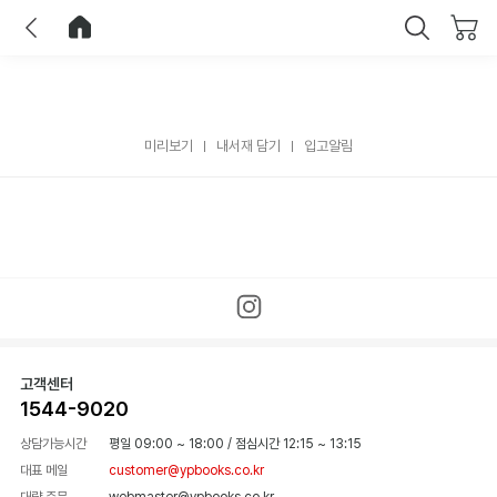
이전
홈으로 이동
닫기
미리보기
내서재 담기
입고알림
고객센터
1544-9020
상담가능시간
평일 09:00 ~ 18:00
/
점심시간 12:15 ~ 13:15
대표 메일
customer@ypbooks.co.kr
대량 주문
webmaster@ypbooks.co.kr