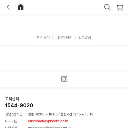
이전
홈으로 이동
닫기
미리보기
내서재 담기
입고알림
고객센터
1544-9020
상담가능시간
평일 09:00 ~ 18:00
/
점심시간 12:15 ~ 13:15
대표 메일
customer@ypbooks.co.kr
대량 주문
webmaster@ypbooks.co.kr