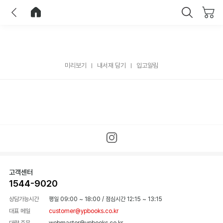
이전
홈으로 이동
닫기
미리보기
내서재 담기
입고알림
고객센터
1544-9020
상담가능시간
평일 09:00 ~ 18:00
/
점심시간 12:15 ~ 13:15
대표 메일
customer@ypbooks.co.kr
대량 주문
webmaster@ypbooks.co.kr