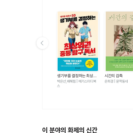
이전 슬라이드 보기
가
우리는 가장 밝은 밤에 헤어
생기부를 결정하는 최상위
시간의 감촉
졌다-도스토옙스키 단편 백
권 중등 탐구 독서 - 대치동
표도르 도스토옙스키 | 윌마
박은선,배혜림 | 메가스터디북
은희경 | 문학동네
야
필독서 50
스
이 분야의 화제의 신간