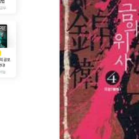
방법
 공부
AD
광고
믹 공포
다!
바늘