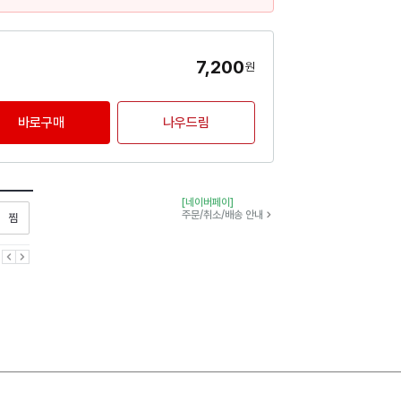
7,200
원
바로구매
나우드림
[네이버페이]
찜하기
주문/취소/배송 안내
이전
다음