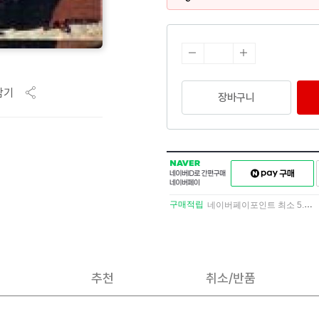
담기
장바구니
NAVER
네이버페이
네이버
구매하기
ID로
간편구매
구매적립
네이버페이포인트 최소 5.5% 적립
네이버페이
추천
취소/반품