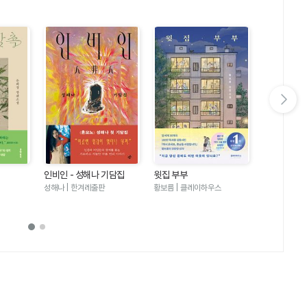
다음 슬라이드 보기
인비인 - 성해나 기담집
윗집 부부
달러구트 꿈 
러구트와 양
성해나 | 한겨레출판
황보름 | 클레이하우스
이미예 | 팩
기