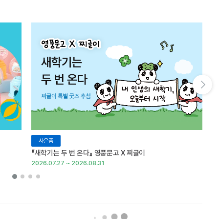
다음 슬라이드 보기
사은품
『새학기는 두 번 온다』 영풍문고 X 찌글이
이
2026.07.27 ~ 2026.08.31
20