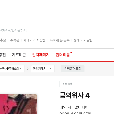
검색
 추모
수족관
세네카의 처방전
독하게 돈 공부
성해나 기담집
추천
기프티콘
컬처페이지
원더리움
선택분야조회
하/역사/무협소설
판타지/SF
소득공제
금의위사 4
태영 저
뿔미디어