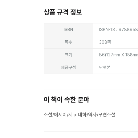
상품 규격 정보
상품상세정보
ISBN
ISBN-13 : 978895
쪽수
308쪽
크기
B6(127mm X 188m
제품구성
단행본
이 책이 속한 분야
소설/에세이/시 > 대하/역사/무협소설