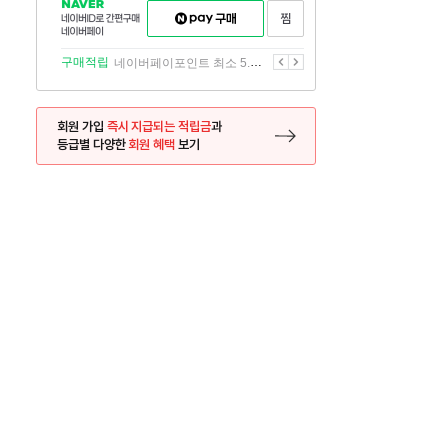
NAVER
네이버페이
찜하기
네이버
구매하기
ID로
간편구매
이전
다음
구매적립
네이버페이포인트 최소 5.5% 적립
네이버페이
회원 가입
즉시 지급되는 적립금
과
등급별 다양한
회원 혜택
보기
등록 페이지로 이동
사은품
사은품
달의 리뷰왕
신규가입시 최대 
26.01.01 ~ 2026.12.31
2025.12.31 ~ 2