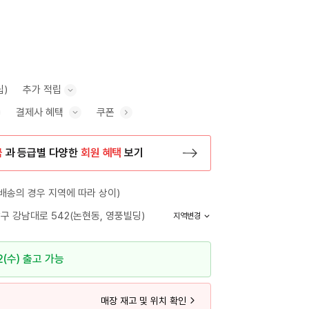
립)
추가 적립
결제사 혜택
쿠폰
추가 적립 안내 표시/숨기기
혜택 표시/숨기기
금
과 등급별 다양한
회원 혜택
보기
등록 페이지로 이동
배송의 경우 지역에 따라 상이)
구 강남대로 542(논현동, 영풍빌딩)
지역변경
2(수) 출고 가능
매장 재고 및 위치 확인