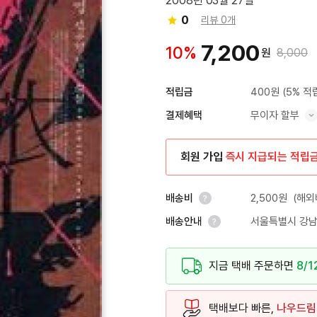
2008년 03월 27일
0
리뷰 0개
7,200
10%
원
8,000
400원
(5% 적
적립금
무이자 할부
결제혜택
혜택 표시/숨기기
회원 가입
즉시 지급되는 적립
2,500원
(해외
배송비
서울특별시 강남
배송안내
안내 열기
안내 열기
지금 택배 주문하면
8/1
택배보다 빠른,
나우드림