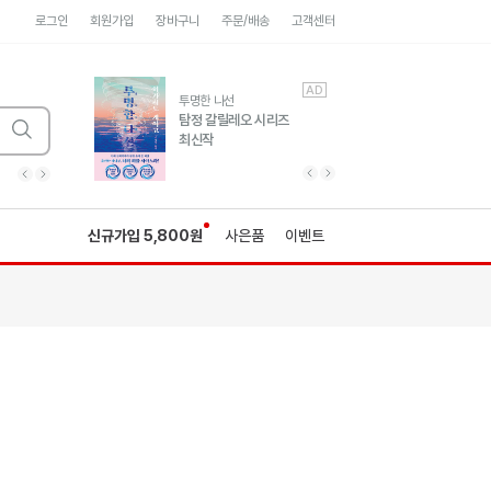
로그인
회원가입
장바구니
주문/배송
고객센터
AD
AD
유럽 도시 기행3
투명한 나선
풍성한 서사와 인문학적
탐정 갈릴레오 시리즈
통찰!
최신작
광고
광고
광고
광고
광고
히가시노게이고 추모
수족관
세네카의 처방전
독하게 돈 공부
성해나 기담집
이전 슬라이드 보기
다음 슬라이드 보기
이전
다음
신규가입 5,800원
사은품
이벤트