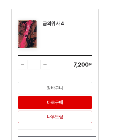
금의위사 4
수량감소
수량증가
7,200
원
장바구니
바로구매
나우드림