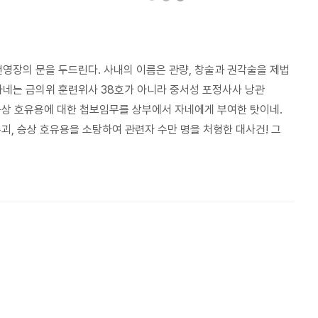
 천영장의 문을 두드린다. 사내의 이름은 관량, 창술과 권각술을 제법
자네는 금의위 훈련위사 38호가 아니라 중서성 포정사사 낭관
승상 호유용에 대한 첩보임무를 상부에서 자네에게 부여한 탓이네.
수괴, 승상 호유용을 소탕하여 관련자 수만 명을 처형한 대사건! 그