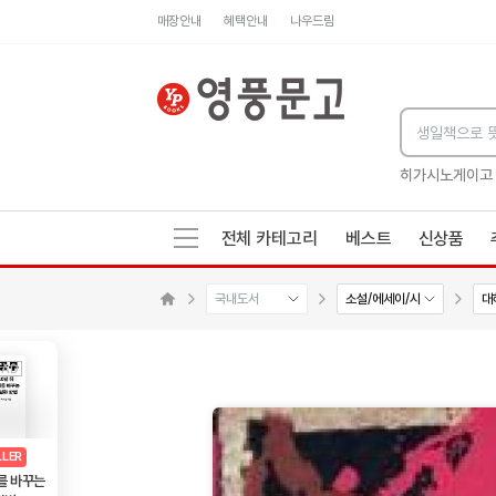
매장안내
혜택안내
나우드림
세네카의 처방전
독하게 돈 공부
성해나 기담집
히가시노게이고
전체 카테고리
베스트
신상품
국내도서
소설/에세이/시
대
수량감소
수량증가
메인으로 이동
AD
광고
LLER
를 바꾸는