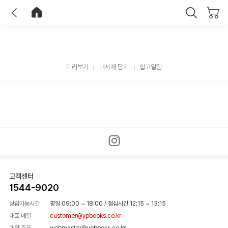
이전
홈으로 이동
닫기
미리보기
내서재 담기
입고알림
고객센터
1544-9020
상담가능시간
평일 09:00 ~ 18:00
/
점심시간 12:15 ~ 13:15
대표 메일
customer@ypbooks.co.kr
대량 주문
webmaster@ypbooks.co.kr