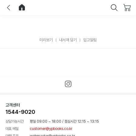
이전
홈으로 이동
닫기
미리보기
내서재 담기
입고알림
고객센터
1544-9020
상담가능시간
평일 09:00 ~ 18:00
/
점심시간 12:15 ~ 13:15
대표 메일
customer@ypbooks.co.kr
대량 주문
webmaster@ypbooks.co.kr