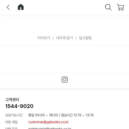
이전
홈으로 이동
닫기
미리보기
내서재 담기
입고알림
고객센터
1544-9020
상담가능시간
평일 09:00 ~ 18:00
/
점심시간 12:15 ~ 13:15
대표 메일
customer@ypbooks.co.kr
대량 주문
webmaster@ypbooks.co.kr