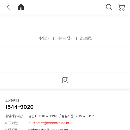
이전
홈으로 이동
닫기
미리보기
내서재 담기
입고알림
고객센터
1544-9020
상담가능시간
평일 09:00 ~ 18:00
/
점심시간 12:15 ~ 13:15
대표 메일
customer@ypbooks.co.kr
대량 주문
webmaster@ypbooks.co.kr