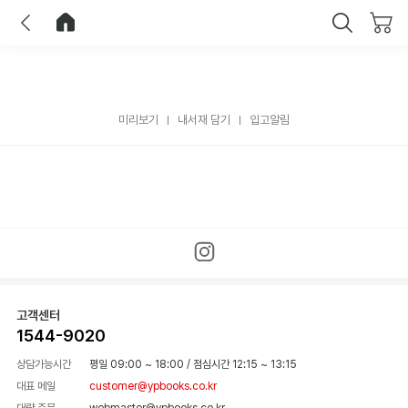
이전
홈으로 이동
닫기
미리보기
내서재 담기
입고알림
고객센터
1544-9020
상담가능시간
평일 09:00 ~ 18:00
/
점심시간 12:15 ~ 13:15
대표 메일
customer@ypbooks.co.kr
대량 주문
webmaster@ypbooks.co.kr