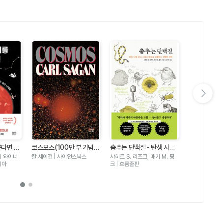
다음 슬라이드 보기
히스토리아 비
다면 -
코스모스(100만 부 기념
춤추는 단백질 - 탄생 사랑
년 전 지구 
최재천 | 지식
출하려면
판)
변신 그리고 죽음을 순환하
리 와이너
칼 세이건 | 사이언스북스
샤히르 S. 리즈크, 매기 M. 핑
변화와 AI까
숨은 난제
는 생명의 과학
리아
크 | 흐름출판
이 들려주는
토리