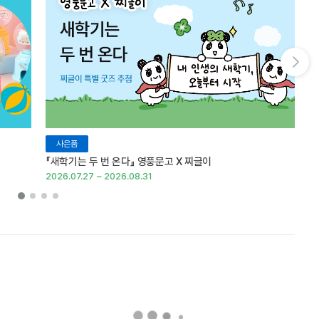
다음 슬라이드 보기
사은품
『새학기는 두 번 온다』 영풍문고 X 찌글이
이
2026.07.27 ~ 2026.08.31
20