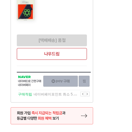
[택배배송] 품절
나우드림
NAVER
네이버페이
찜하기
네이버
구매하기
ID로
간편구매
이전
다음
구매적립
네이버페이포인트 최소 5.5% 적립
네이버페이
회원 가입
즉시 지급되는 적립금
과
등급별 다양한
회원 혜택
보기
등록 페이지로 이동