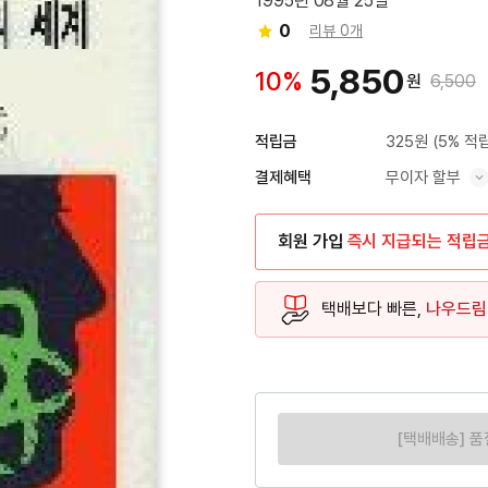
1995년 08월 25일
0
리뷰 0개
5,850
10%
원
6,500
325원
(5% 적
적립금
무이자 할부
결제혜택
혜택 표시/숨기기
회원 가입
즉시 지급되는 적립
택배보다 빠른,
나우드림
[택배배송] 품