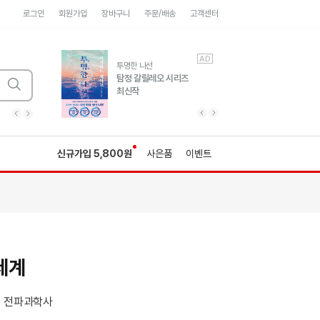
로그인
회원가입
장바구니
주문/배송
고객센터
AD
AD
유럽 도시 기행3
투명한 나선
풍성한 서사와 인문학적
탐정 갈릴레오 시리즈
통찰!
최신작
광고
광고
광고
광고
광고
히가시노게이고 추모
수족관
세네카의 처방전
독하게 돈 공부
성해나 기담집
이전 슬라이드 보기
다음 슬라이드 보기
이전
다음
신규가입 5,800원
사은품
이벤트
세계
전파과학사