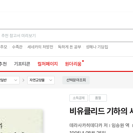
검색
 추모
수족관
세네카의 처방전
독하게 돈 공부
성해나 기담집
추천
기프티콘
컬처페이지
원더리움
선택분야조회
학일반
자연교양물
소득공제
품절
비유클리드 기하의 
데라사카히데다카 저
임승원 역