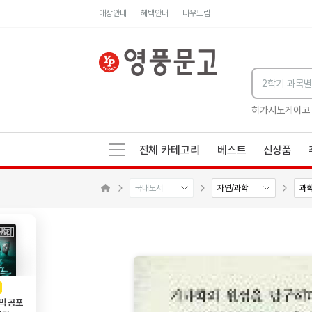
매장안내
혜택안내
나우드림
세네카의 처방전
독하게 돈 공부
성해나 기담집
히가시노게이고
전체 카테고리
베스트
신상품
국내도서
자연/과학
과
메인으로 이동
AD
광고
믹 공포