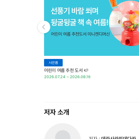
이전 슬라이드 보기
사은품
어린이 여름 추천 도서 🍉
2026.07.24 ~ 2026.08.16
저자 소개
저자 :
데라사카히데다카