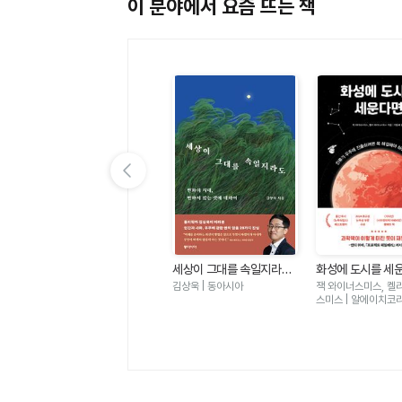
이 분야에서 요즘 뜨는 책
이전 슬라이드 보기
화학자K의 추리 과학실 -
을
세상이 그대를 속일지라도
화성에 도시를 세운
사건 파일 30개로 단숨에
- 변화의 시대 변하지 않는
인류가 우주에 진
이광렬 | 블랙피쉬
김상욱 | 동아시아
잭 와이너스미스, 켈
필수 과학을 잡아라
것에 대하여
꼭 해결해야 하는 
스미스 | 알에이치코
들