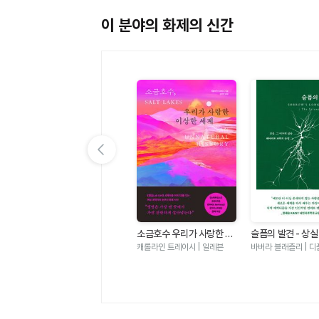
이 분야의 화제의 신간
이전 슬라이드 보기
서
손에 잡히는 수학 용어 사전
소금호수 우리가 사랑한 이
슬픔의 발견 - 상실
것
박구연 | 지브레인
상한 세계
의 삶을 헤아려본 
캐롤라인 트레이시 | 일레븐
바버라 블래츨리 | 디
답