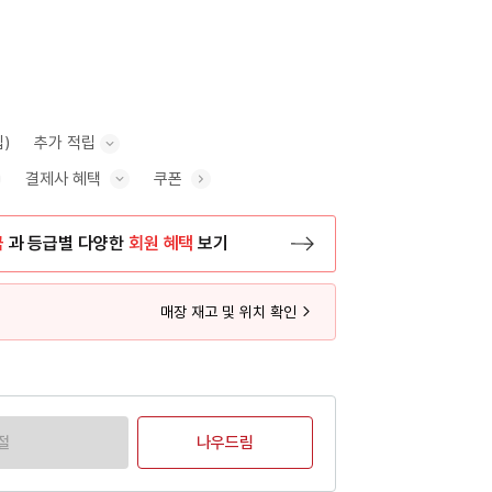
립)
추가 적립
결제사 혜택
쿠폰
추가 적립 안내 표시/숨기기
혜택 표시/숨기기
금
과 등급별 다양한
회원 혜택
보기
등록 페이지로 이동
매장 재고 및 위치 확인
절
나우드림