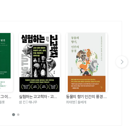
다음 슬라이드 보기
 그 이후
실험하는 고고학자 - 고대
동물의 향기 인간의 풍경 -
산소와 포도
과학의 응
인류 문명의 모습과 소리 냄
동물생태학자의 동물과 인
대사의 신기
플롯
샘 킨 | 해나무
최태영 | 돌베개
김홍표 | 뿌
새 맛을 재현하는 과학자들
간 이야기
리 오파비니