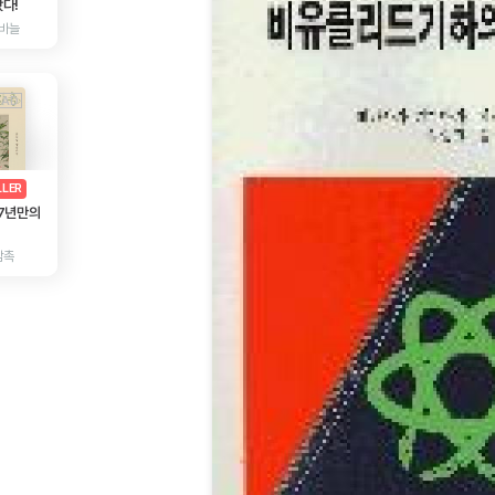
다!
바늘
AD
광고
LLER
 7년만의
감촉