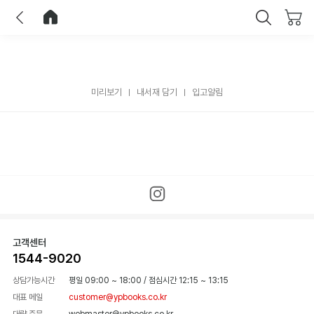
이전
홈으로 이동
닫기
미리보기
내서재 담기
입고알림
고객센터
1544-9020
상담가능시간
평일 09:00 ~ 18:00
/
점심시간 12:15 ~ 13:15
대표 메일
customer@ypbooks.co.kr
대량 주문
webmaster@ypbooks.co.kr