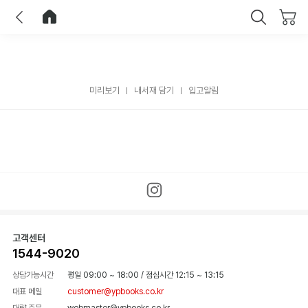
이전
홈으로 이동
닫기
미리보기
내서재 담기
입고알림
고객센터
1544-9020
상담가능시간
평일 09:00 ~ 18:00
/
점심시간 12:15 ~ 13:15
대표 메일
customer@ypbooks.co.kr
대량 주문
webmaster@ypbooks.co.kr