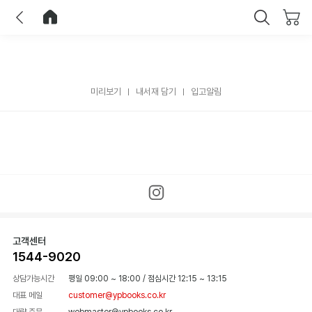
이전
홈으로 이동
닫기
미리보기
내서재 담기
입고알림
고객센터
1544-9020
상담가능시간
평일 09:00 ~ 18:00
/
점심시간 12:15 ~ 13:15
대표 메일
customer@ypbooks.co.kr
대량 주문
webmaster@ypbooks.co.kr