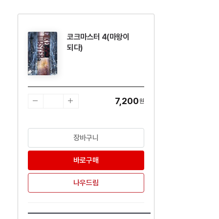
코크마스터 4(마왕이
수량감소
수량증가
되다)
7,200
원
장바구니
바로구매
나우드림