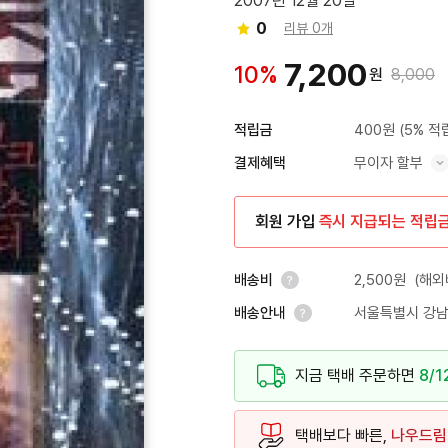
2007년 12월 20일
0
리뷰 0개
7,200
10%
원
8,000
400원
(5% 적
적립금
무이자 할부
결제혜택
혜택 표시/숨기기
회원 가입
즉시 지급되는 적립
2,500원
(해외
배송비
서울특별시 강남
배송안내
안내 열기
안내 열기
지금 택배 주문하면
8/1
택배보다 빠른,
나우드림