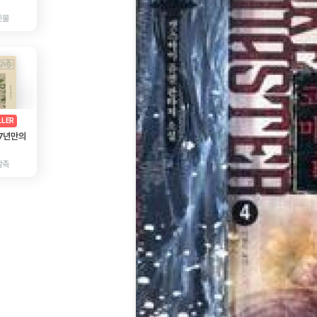
인물
AD
광고
LLER
 7년만의
감촉