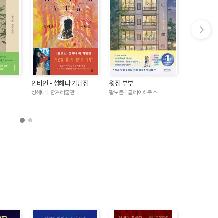
다음 슬라이드 보기
인비인 - 성해나 기담집
윗집 부부
달러구트 꿈 
러구트와 양
성해나 | 한겨레출판
황보름 | 클레이하우스
이미예 | 팩
기