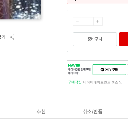
담기
장바구니
NAVER
네이버페이
네이버
구매하기
ID로
간편구매
구매적립
네이버페이포인트 최소 5.5% 적립
네이버페이
추천
취소/반품