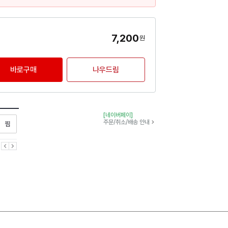
7,200
원
바로구매
나우드림
[네이버페이]
찜하기
주문/취소/배송 안내
이전
다음