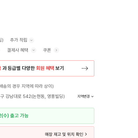
립)
추가 적립
결제사 혜택
쿠폰
추가 적립 안내 표시/숨기기
혜택 표시/숨기기
금
과 등급별 다양한
회원 혜택
보기
등록 페이지로 이동
배송의 경우 지역에 따라 상이)
구 강남대로 542(논현동, 영풍빌딩)
지역변경
2(수) 출고 가능
매장 재고 및 위치 확인