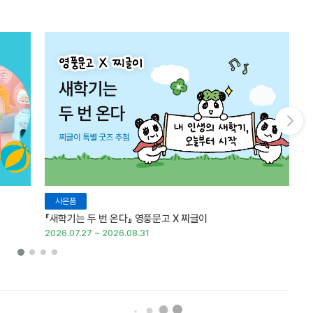
다음 슬라이드 보기
사은품
『새학기는 두 번 온다』 영풍문고 X 찌글이
이
2026.07.27 ~ 2026.08.31
20