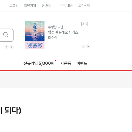
로그인
회원가입
장바구니
주문/배송
고객센터
AD
AD
유럽 도시 기행3
투명한 나선
풍성한 서사와 인문학적
탐정 갈릴레오 시리즈
통찰!
최신작
광고
광고
광고
광고
광고
히가시노게이고 추모
수족관
세네카의 처방전
독하게 돈 공부
성해나 기담집
이전 슬라이드 보기
다음 슬라이드 보기
이전
다음
신규가입 5,800원
사은품
이벤트
 되다)