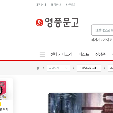
매장안내
혜택안내
나우드림
세네카의 처방전
독하게 돈 공부
성해나 기담집
히가시노게이고
전체 카테고리
베스트
신상품
국내도서
소설/에세이/시
대
수량감소
수량증가
메인으로 이동
AD
광고
영 작가