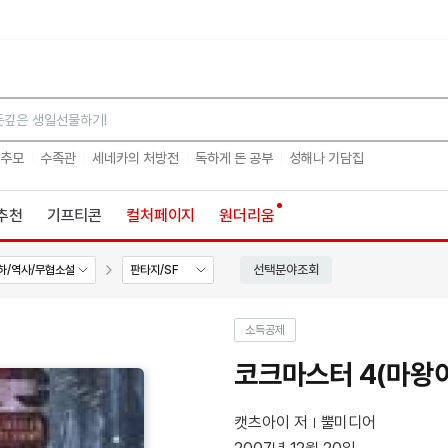
검색
 추모
수족관
세네카의 처방전
독하게 돈 공부
성해나 기담집
추천
기프티콘
컬처페이지
원더리움
선택분야조회
하/역사/무협소설
판타지/SF
소득공제
코크마스터 4(마왕이
캣츠아이 저
뿔미디어