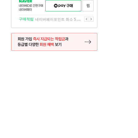
NAVER
네이버페이
찜하기
네이버
구매하기
ID로
간편구매
이전
다음
구매적립
네이버페이포인트 최소 5.5% 적립
네이버페이
회원 가입
즉시 지급되는 적립금
과
등급별 다양한
회원 혜택
보기
등록 페이지로 이동
사은품
사은품
달의 리뷰왕
신규가입시 최대 
26.01.01 ~ 2026.12.31
2025.12.31 ~ 2