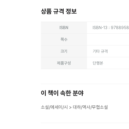
상품 규격 정보
상품상세정보
ISBN
ISBN-13 : 978895
쪽수
크기
기타 규격
제품구성
단행본
이 책이 속한 분야
소설/에세이/시 > 대하/역사/무협소설