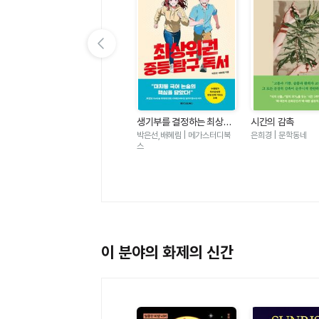
이전 슬라이드 보기
가
우리는 가장 밝은 밤에 헤어
생기부를 결정하는 최상위
시간의 감촉
졌다-도스토옙스키 단편 백
권 중등 탐구 독서 - 대치동
표도르 도스토옙스키 | 윌마
박은선,배혜림 | 메가스터디북
은희경 | 문학동네
야
필독서 50
스
이 분야의 화제의 신간