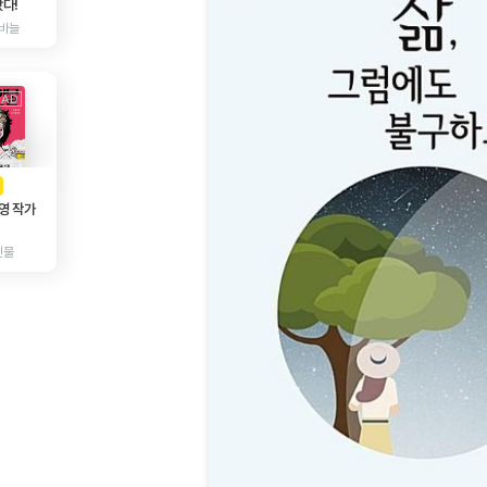
다!
바늘
AD
광고
영 작가
인물