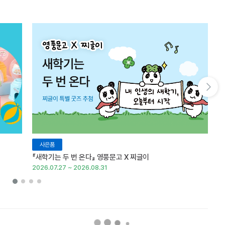
다음 슬라이드 보기
사은품
『새학기는 두 번 온다』 영풍문고 X 찌글이
이
2026.07.27 ~ 2026.08.31
20