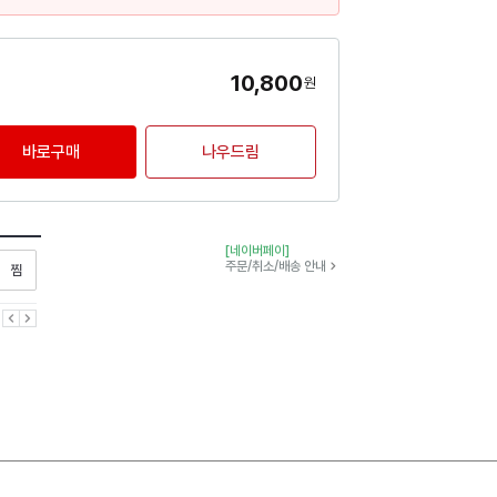
10,800
원
바로구매
나우드림
[네이버페이]
찜하기
주문/취소/배송 안내
이전
다음