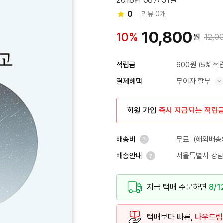
2018년 08월 31일
0
리뷰 0개
10,800
10%
원
12,0
600원
(5% 적
적립금
무이자 할부
결제혜택
혜택 표시/숨기기
회원 가입
즉시 지급되는 적립
무료
(해외배송의
배송비
서울특별시 강남
배송안내
안내 열기
안내 열기
지금 택배 주문하면
8/1
택배보다 빠른,
나우드림