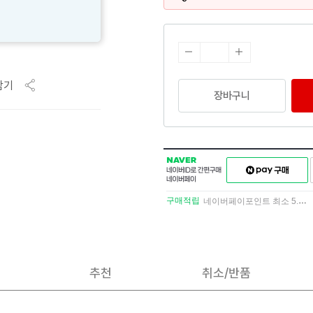
담기
장바구니
NAVER
네이버페이
네이버
구매하기
ID로
간편구매
구매적립
네이버페이포인트 최소 5.5% 적립
네이버페이
추천
취소/반품