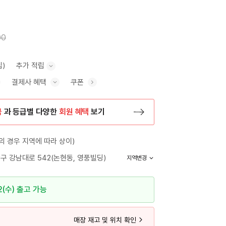
00
립)
추가 적립
결제사 혜택
쿠폰
추가 적립 안내 표시/숨기기
혜택 표시/숨기기
금
과 등급별 다양한
회원 혜택
보기
등록 페이지로 이동
 경우 지역에 따라 상이)
구 강남대로 542(논현동, 영풍빌딩)
지역변경
2(수) 출고 가능
매장 재고 및 위치 확인