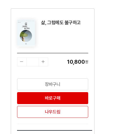
삶, 그럼에도 불구하고
수량감소
수량증가
10,800
원
장바구니
바로구매
나우드림