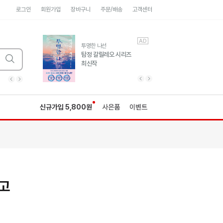
로그인
회원가입
장바구니
주문/배송
고객센터
AD
AD
유럽 도시 기행3
투명한 나선
풍성한 서사와 인문학적
탐정 갈릴레오 시리즈
통찰!
최신작
광고
광고
광고
광고
광고
히가시노게이고 추모
수족관
세네카의 처방전
독하게 돈 공부
성해나 기담집
이전 슬라이드 보기
다음 슬라이드 보기
이전
다음
신규가입 5,800원
사은품
이벤트
고