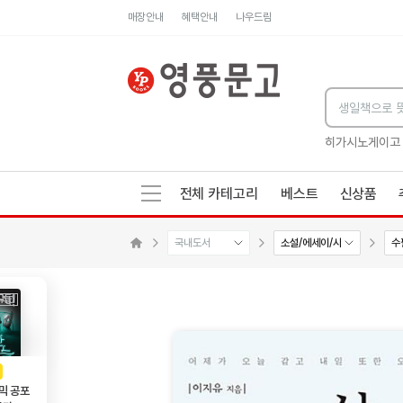
매장안내
혜택안내
나우드림
세네카의 처방전
독하게 돈 공부
성해나 기담집
히가시노게이고
전체 카테고리
베스트
신상품
국내도서
소설/에세이/시
수
수량감소
수량증가
메인으로 이동
AD
광고
믹 공포