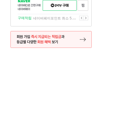
NAVER
네이버페이
찜하기
네이버
구매하기
ID로
간편구매
이전
다음
구매적립
네이버페이포인트 최소 5.5% 적립
네이버페이
회원 가입
즉시 지급되는 적립금
과
등급별 다양한
회원 혜택
보기
등록 페이지로 이동
사은품
사은품
달의 리뷰왕
신규가입시 최대 
26.01.01 ~ 2026.12.31
2025.12.31 ~ 2