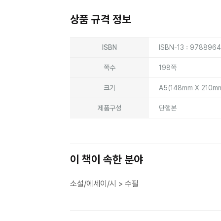
상품 규격 정보
상품상세정보
ISBN
ISBN-13 : 978896
쪽수
198쪽
크기
A5(148mm X 210m
제품구성
단행본
이 책이 속한 분야
소설/에세이/시 > 수필