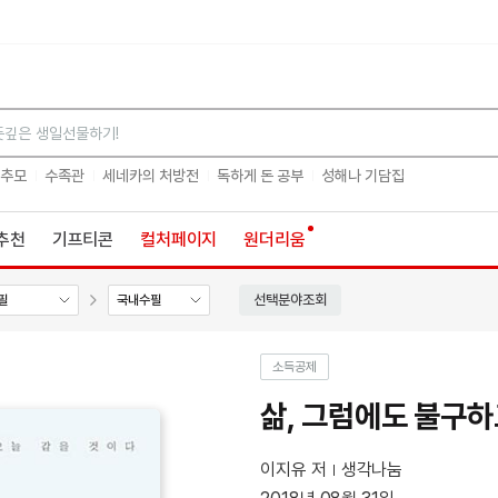
검색
 추모
수족관
세네카의 처방전
독하게 돈 공부
성해나 기담집
추천
기프티콘
컬처페이지
원더리움
선택분야조회
필
국내수필
소득공제
삶, 그럼에도 불구하
이지유 저
생각나눔