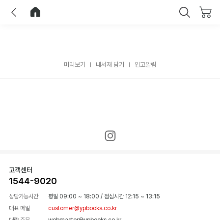
이전
홈으로 이동
닫기
미리보기
내서재 담기
입고알림
고객센터
1544-9020
상담가능시간
평일 09:00 ~ 18:00
/
점심시간 12:15 ~ 13:15
대표 메일
customer@ypbooks.co.kr
대량 주문
webmaster@ypbooks.co.kr