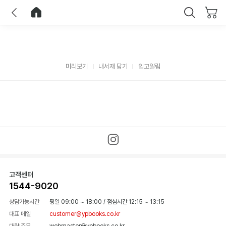
이전
홈으로 이동
닫기
미리보기
내서재 담기
입고알림
고객센터
1544-9020
상담가능시간
평일 09:00 ~ 18:00
/
점심시간 12:15 ~ 13:15
대표 메일
customer@ypbooks.co.kr
대량 주문
webmaster@ypbooks.co.kr