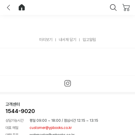
이전
홈으로 이동
닫기
미리보기
내서재 담기
입고알림
고객센터
1544-9020
상담가능시간
평일 09:00 ~ 18:00
/
점심시간 12:15 ~ 13:15
대표 메일
customer@ypbooks.co.kr
대량 주문
webmaster@ypbooks.co.kr