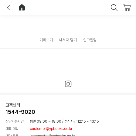
이전
홈으로 이동
닫기
미리보기
내서재 담기
입고알림
고객센터
1544-9020
상담가능시간
평일 09:00 ~ 18:00
/
점심시간 12:15 ~ 13:15
대표 메일
customer@ypbooks.co.kr
대량 주문
webmaster@ypbooks.co.kr