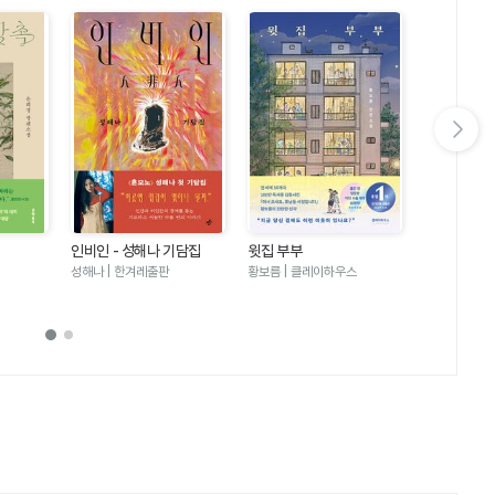
다음 슬라이드 보기
인비인 - 성해나 기담집
윗집 부부
달러구트 꿈 
러구트와 양
성해나 | 한겨레출판
황보름 | 클레이하우스
이미예 | 팩
기