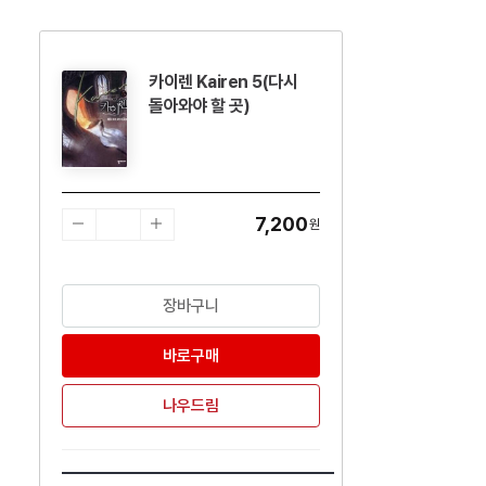
카이렌 Kairen 5(다시
수량감소
수량증가
돌아와야 할 곳)
7,200
원
장바구니
바로구매
나우드림