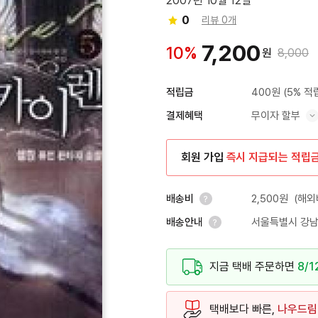
2007년 10월 12일
0
리뷰 0개
7,200
10%
원
8,000
400원
(5% 적
적립금
무이자 할부
결제혜택
혜택 표시/숨기기
회원 가입
즉시 지급되는 적립
2,500원
(해외
배송비
서울특별시 강남
배송안내
안내 열기
안내 열기
지금 택배 주문하면
8/1
택배보다 빠른,
나우드림