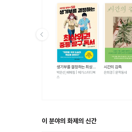
이전 슬라이드 보기
가
우리는 가장 밝은 밤에 헤어
생기부를 결정하는 최상위
시간의 감촉
졌다-도스토옙스키 단편 백
권 중등 탐구 독서 - 대치동
표도르 도스토옙스키 | 윌마
박은선,배혜림 | 메가스터디북
은희경 | 문학동네
야
필독서 50
스
이 분야의 화제의 신간