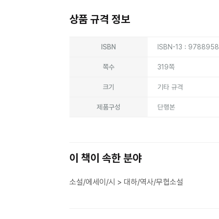
상품 규격 정보
상품상세정보
ISBN
ISBN-13 : 978895
쪽수
319쪽
크기
기타 규격
제품구성
단행본
이 책이 속한 분야
소설/에세이/시 > 대하/역사/무협소설