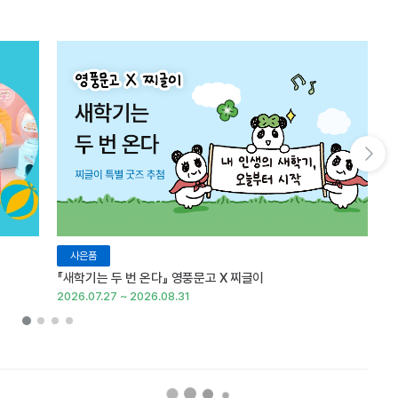
다음 슬라이드 보기
사은품
『새학기는 두 번 온다』 영풍문고 X 찌글이
이
2026.07.27 ~ 2026.08.31
20