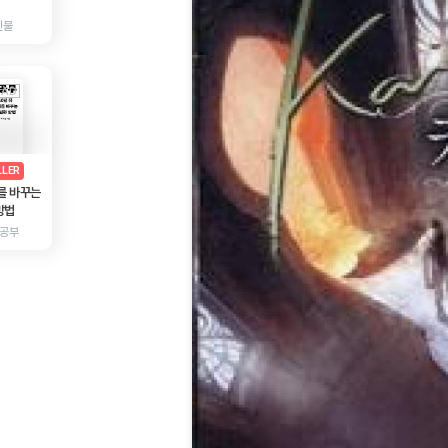
인물
AD
광고
LLER
를 바꾸는
방법
 공부