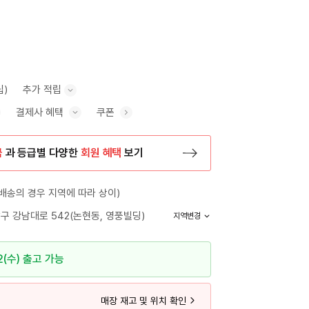
립)
추가 적립
결제사 혜택
쿠폰
추가 적립 안내 표시/숨기기
혜택 표시/숨기기
금
과 등급별 다양한
회원 혜택
보기
등록 페이지로 이동
배송의 경우 지역에 따라 상이)
구 강남대로 542(논현동, 영풍빌딩)
지역변경
2(수) 출고 가능
매장 재고 및 위치 확인