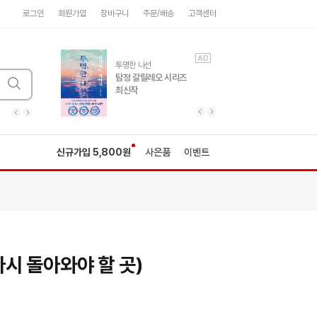
로그인
회원가입
장바구니
주문/배송
고객센터
AD
AD
유럽 도시 기행3
투명한 나선
풍성한 서사와 인문학적
탐정 갈릴레오 시리즈
통찰!
최신작
광고
광고
광고
광고
광고
히가시노게이고 추모
수족관
세네카의 처방전
독하게 돈 공부
성해나 기담집
이전 슬라이드 보기
다음 슬라이드 보기
이전
다음
신규가입 5,800원
사은품
이벤트
(다시 돌아와야 할 곳)