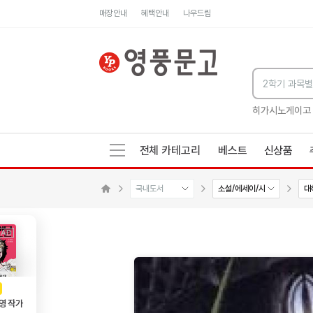
매장안내
혜택안내
나우드림
세네카의 처방전
독하게 돈 공부
성해나 기담집
히가시노게이고
전체 카테고리
베스트
신상품
국내도서
소설/에세이/시
대
수량감소
수량증가
메인으로 이동
AD
광고
영 작가