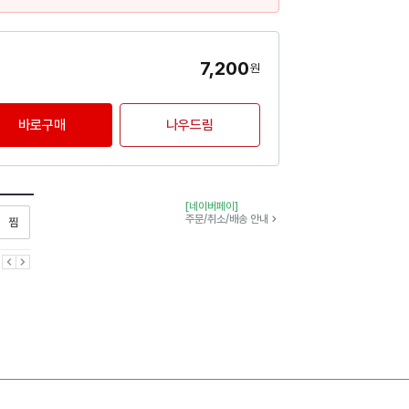
7,200
원
바로구매
나우드림
[네이버페이]
찜하기
주문/취소/배송 안내
이전
다음