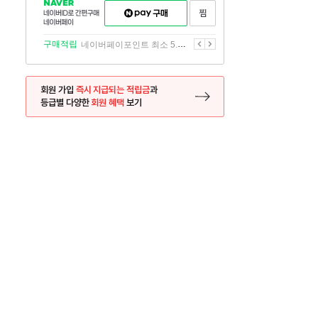
NAVER
네이버페이
찜하기
네이버
구매하기
ID로
간편구매
이전
다음
구매적립
네이버페이포인트 최소 5.5% 적립
네이버페이
회원 가입
즉시 지급되는 적립금
과
등급별 다양한
회원 혜택
보기
등록 페이지로 이동
사은품
사은품
달의 리뷰왕
신규가입시 최대 
26.01.01 ~ 2026.12.31
2025.12.31 ~ 2