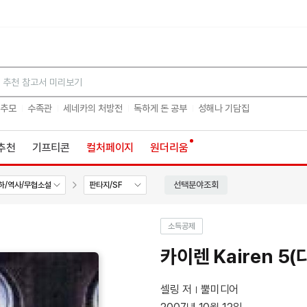
검색
 추모
수족관
세네카의 처방전
독하게 돈 공부
성해나 기담집
추천
기프티콘
컬처페이지
원더리움
선택분야조회
하/역사/무협소설
판타지/SF
소득공제
카이렌 Kairen 5
셀링 저
뿔미디어