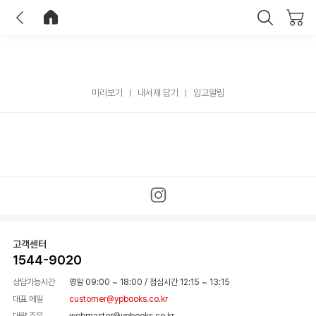
이전
홈으로 이동
닫기
미리보기
내서재 담기
입고알림
고객센터
1544-9020
상담가능시간
평일 09:00 ~ 18:00
/
점심시간 12:15 ~ 13:15
대표 메일
customer@ypbooks.co.kr
대량 주문
webmaster@ypbooks.co.kr