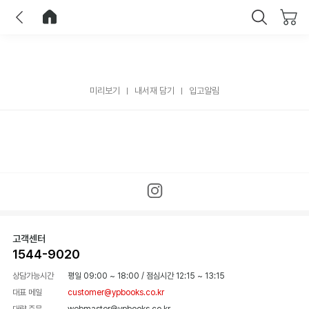
이전
홈으로 이동
닫기
미리보기
내서재 담기
입고알림
고객센터
1544-9020
상담가능시간
평일 09:00 ~ 18:00
/
점심시간 12:15 ~ 13:15
대표 메일
customer@ypbooks.co.kr
대량 주문
webmaster@ypbooks.co.kr