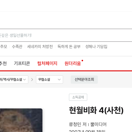
검색
 추모
수족관
세네카의 처방전
독하게 돈 공부
성해나 기담집
추천
기프티콘
컬처페이지
원더리움
선택분야조회
하/역사/무협소설
무협소설
소득공제
현월비화 4(사천)
류청민 저
뿔미디어