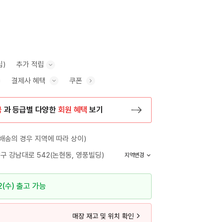
립)
추가 적립
결제사 혜택
쿠폰
추가 적립 안내 표시/숨기기
혜택 표시/숨기기
금
과 등급별 다양한
회원 혜택
보기
등록 페이지로 이동
배송의 경우 지역에 따라 상이)
구 강남대로 542(논현동, 영풍빌딩)
지역변경
2(수) 출고 가능
매장 재고 및 위치 확인