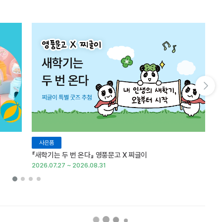
다음 슬라이드 보기
사은품
『새학기는 두 번 온다』 영풍문고 X 찌글이
이
2026.07.27 ~ 2026.08.31
20