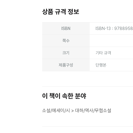
상품 규격 정보
상품상세정보
ISBN
ISBN-13 : 978895
쪽수
크기
기타 규격
제품구성
단행본
이 책이 속한 분야
소설/에세이/시 > 대하/역사/무협소설