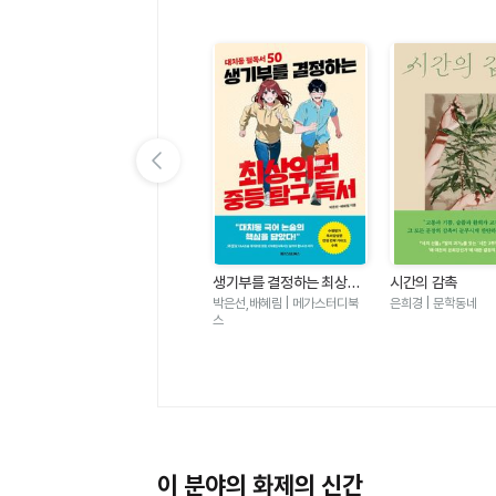
이전 슬라이드 보기
가
우리는 가장 밝은 밤에 헤어
생기부를 결정하는 최상위
시간의 감촉
졌다-도스토옙스키 단편 백
권 중등 탐구 독서 - 대치동
표도르 도스토옙스키 | 윌마
박은선,배혜림 | 메가스터디북
은희경 | 문학동네
야
필독서 50
스
이 분야의 화제의 신간