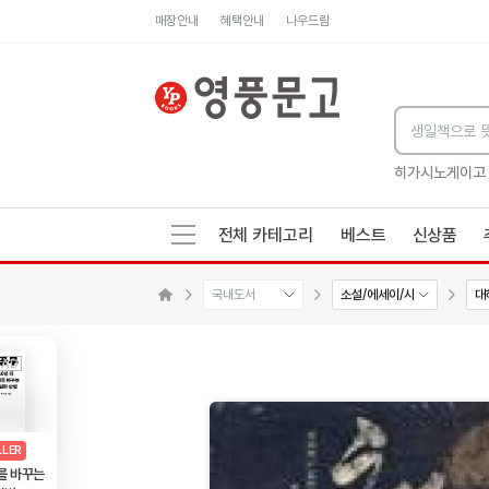
매장안내
혜택안내
나우드림
세네카의 처방전
독하게 돈 공부
성해나 기담집
히가시노게이고
전체 카테고리
베스트
신상품
국내도서
소설/에세이/시
대
수량감소
수량증가
메인으로 이동
AD
광고
LLER
를 바꾸는