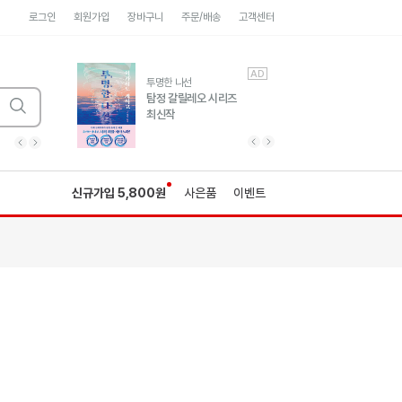
로그인
회원가입
장바구니
주문/배송
고객센터
AD
AD
유럽 도시 기행3
투명한 나선
풍성한 서사와 인문학적
탐정 갈릴레오 시리즈
통찰!
최신작
광고
광고
광고
광고
광고
히가시노게이고 추모
수족관
세네카의 처방전
독하게 돈 공부
성해나 기담집
이전 슬라이드 보기
다음 슬라이드 보기
이전
다음
신규가입 5,800원
사은품
이벤트