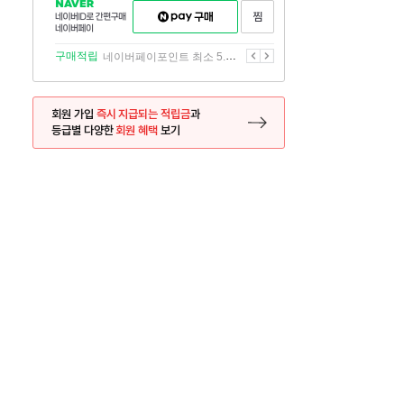
NAVER
네이버페이
찜하기
네이버
구매하기
ID로
간편구매
이전
다음
구매적립
네이버페이포인트 최소 5.5% 적립
네이버페이
회원 가입
즉시 지급되는 적립금
과
등급별 다양한
회원 혜택
보기
등록 페이지로 이동
사은품
사은품
달의 리뷰왕
신규가입시 최대 
26.01.01 ~ 2026.12.31
2025.12.31 ~ 2