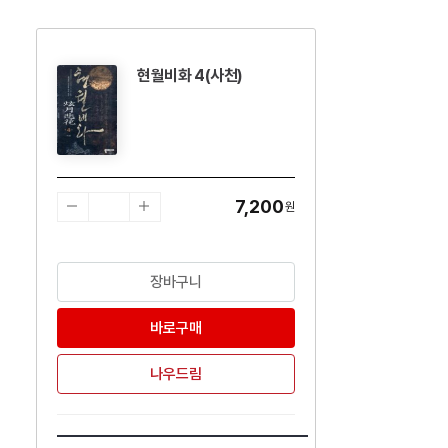
현월비화 4(사천)
수량감소
수량증가
7,200
원
장바구니
바로구매
나우드림