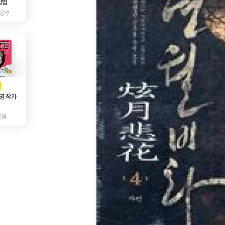
방법
 공부
AD
광고
영 작가
인물