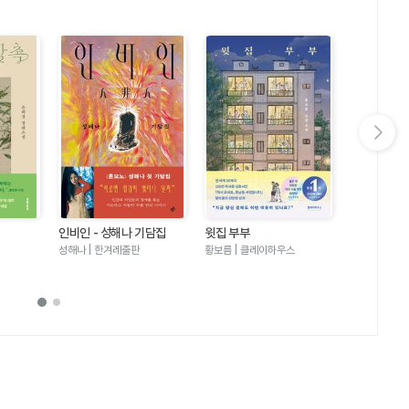
다음 슬라이드 보기
인비인 - 성해나 기담집
윗집 부부
달러구트 꿈 
러구트와 양
성해나 | 한겨레출판
황보름 | 클레이하우스
이미예 | 팩
기