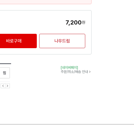
7,200
원
바로구매
나우드림
[네이버페이]
찜하기
주문/취소/배송 안내
이전
다음