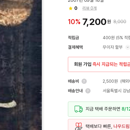
2007년 09월 18일
0
리뷰 0개
7,200
10%
원
8,000
400원
(5% 적
적립금
무이자 할부
결제혜택
혜택 표시/숨기기
회원 가입
즉시 지급되는 적립
2,500원
(해외
배송비
서울특별시 강남
배송안내
안내 열기
안내 열기
지금 택배 주문하면
8/1
택배보다 빠른,
나우드림