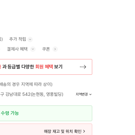
립)
추가 적립
결제사 혜택
쿠폰
추가 적립 안내 표시/숨기기
혜택 표시/숨기기
금
과 등급별 다양한
회원 혜택
보기
등록 페이지로 이동
배송의 경우 지역에 따라 상이)
구 강남대로 542(논현동, 영풍빌딩)
지역변경
 수령 가능
매장 재고 및 위치 확인