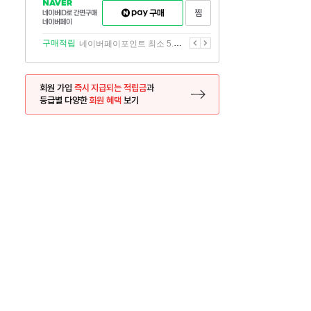
NAVER
네이버페이
찜하기
네이버
구매하기
ID로
간편구매
이전
다음
구매적립
네이버페이포인트 최소 5.5% 적립
네이버페이
회원 가입
즉시 지급되는 적립금
과
등급별 다양한
회원 혜택
보기
등록 페이지로 이동
사은품
사은품
달의 리뷰왕
신규가입시 최대 
26.01.01 ~ 2026.12.31
2025.12.31 ~ 2