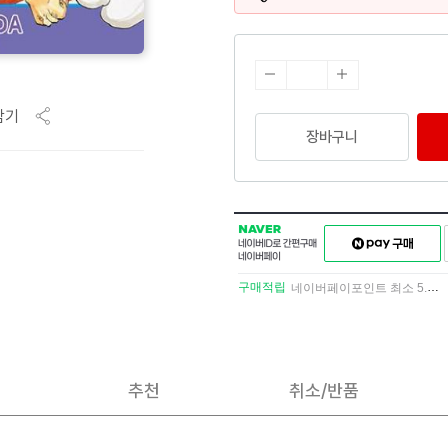
담기
장바구니
NAVER
네이버페이
네이버
구매하기
ID로
간편구매
구매적립
네이버페이포인트 최소 5.5% 적립
네이버페이
추천
취소/반품