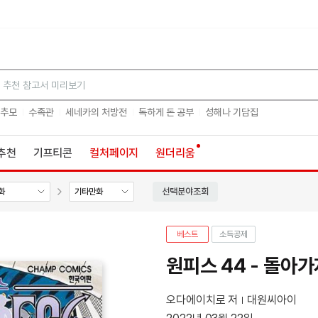
검색
 추모
수족관
세네카의 처방전
독하게 돈 공부
성해나 기담집
추천
기프티콘
컬처페이지
원더리움
선택분야조회
화
기타만화
베스트
소득공제
원피스 44 - 돌아
오다에이치로 저
대원씨아이