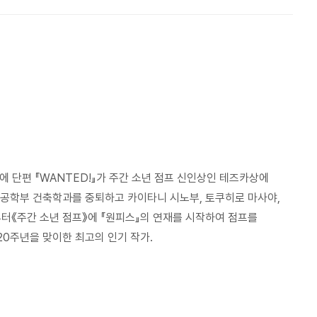
중에 단편 『WANTED!』가 주간 소년 점프 신인상인 테즈카상에
 공학부 건축학과를 중퇴하고 카이타니 시노부, 토쿠히로 마사야,
부터《주간 소년 점프》에 『원피스』의 연재를 시작하여 점프를
20주년을 맞이한 최고의 인기 작가.