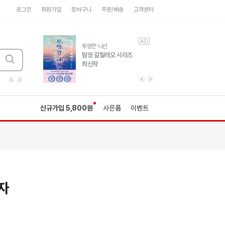
로그인
회원가입
장바구니
주문/배송
고객센터
AD
AD
유럽 도시 기행3
투명한 나선
풍성한 서사와 인문학적
탐정 갈릴레오 시리즈
통찰!
최신작
광고
광고
광고
광고
광고
히가시노게이고 추모
수족관
세네카의 처방전
독하게 돈 공부
성해나 기담집
이전 슬라이드 보기
다음 슬라이드 보기
이전
다음
신규가입 5,800원
사은품
이벤트
가자