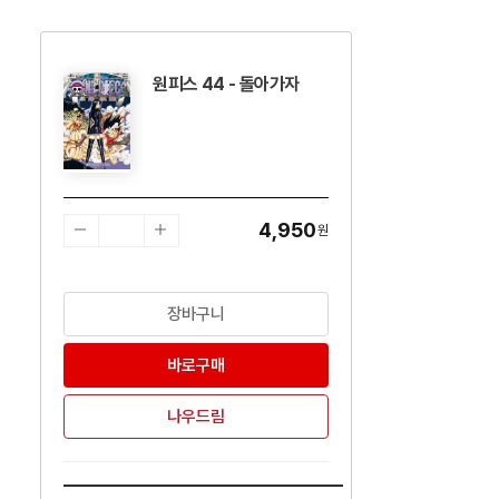
원피스 44 - 돌아가자
수량감소
수량증가
4,950
원
장바구니
바로구매
나우드림