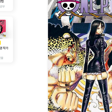
방법
 공부
AD
광고
영 작가
인물