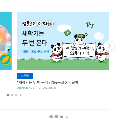
다음 슬라이드 보기
사은품
『새학기는 두 번 온다』 영풍문고 X 찌글이
이
2026.07.27 ~ 2026.08.31
20