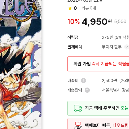
2022년 03월 22일
0
리뷰 0개
4,950
10%
원
5,500
275원
(5% 적
적립금
무이자 할부
결제혜택
혜택 표시/숨기기
회원 가입
즉시 지급되는 적립
2,500원
(해외
배송비
서울특별시 강남
배송안내
안내 열기
안내 열기
지금 택배 주문하면
오늘
택배보다 빠른,
나우드림