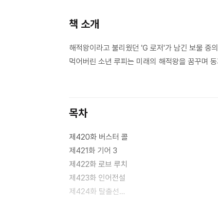
책 소개
해적왕이라고 불리웠던 'G 로저'가 남긴 보물 중
먹어버린 소년 루피는 미래의 해적왕을 꿈꾸며 동
목차
제420화 버스터 콜
제421화 기어 3
제422화 로브 루치
제423화 인어전설
제424화 탈출선
제425화 사투의 다리