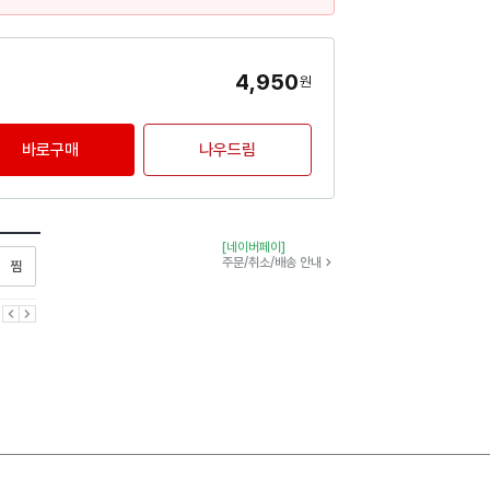
4,950
원
바로구매
나우드림
[네이버페이]
찜하기
주문/취소/배송 안내
이전
다음