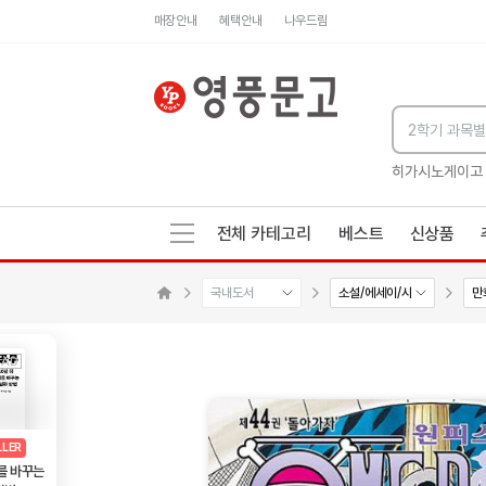
매장안내
혜택안내
나우드림
세네카의 처방전
독하게 돈 공부
성해나 기담집
히가시노게이고
전체 카테고리
베스트
신상품
국내도서
소설/에세이/시
만
수량감소
수량증가
메인으로 이동
AD
광고
LLER
를 바꾸는