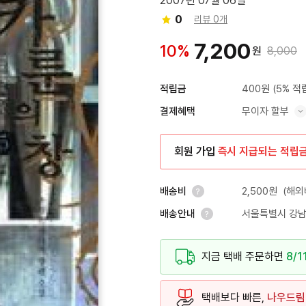
2007년 07월 06일
0
리뷰 0개
7,200
10%
원
8,000
400원
(5% 적
적립금
무이자 할부
결제혜택
혜택 표시/숨기기
회원 가입
즉시 지급되는 적립
2,500원
(해외
배송비
서울특별시 강남
배송안내
안내 열기
안내 열기
지금 택배 주문하면
8/1
택배보다 빠른,
나우드림