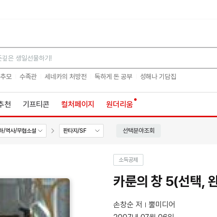
검색
 추모
수족관
세네카의 처방전
독하게 돈 공부
성해나 기담집
추천
기프티콘
컬처페이지
원더리움
선택분야조회
하/역사/무협소설
판타지/SF
소득공제
카룬의 창 5(선택, 
손창순 저
뿔미디어