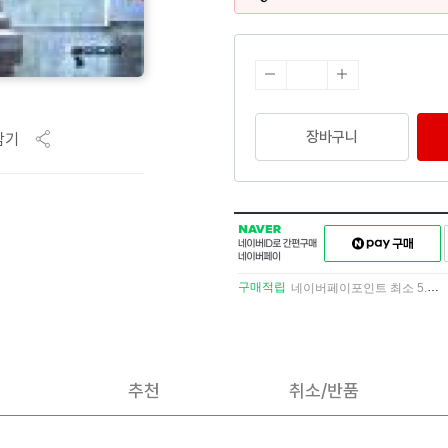
장바구니
담기
NAVER
네이버페이
네이버
구매하기
ID로
간편구매
구매적립
네이버페이포인트 최소 5.5% 적립
네이버페이
추천
취소/반품