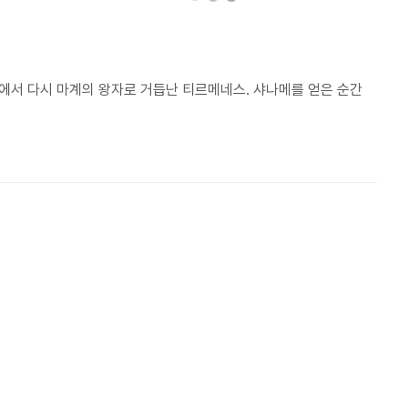
에서 다시 마계의 왕자로 거듭난 티르메네스. 샤나메를 얻은 순간