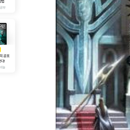
방법
 공부
AD
광고
믹 공포
다!
바늘