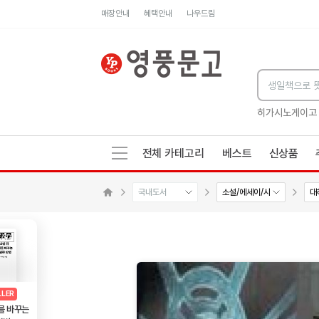
매장안내
혜택안내
나우드림
세네카의 처방전
독하게 돈 공부
성해나 기담집
히가시노게이고
전체 카테고리
베스트
신상품
국내도서
소설/에세이/시
대
수량감소
수량증가
메인으로 이동
AD
광고
LLER
를 바꾸는