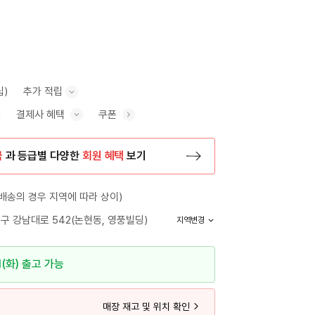
립)
추가 적립
결제사 혜택
쿠폰
추가 적립 안내 표시/숨기기
혜택 표시/숨기기
금
과 등급별 다양한
회원 혜택
보기
등록 페이지로 이동
배송의 경우 지역에 따라 상이)
구 강남대로 542(논현동, 영풍빌딩)
지역변경
1(화) 출고 가능
매장 재고 및 위치 확인