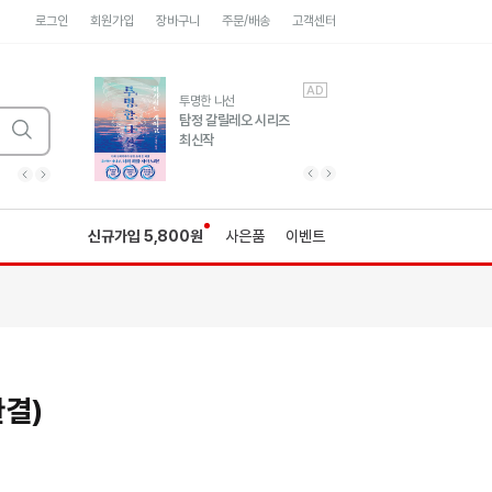
로그인
회원가입
장바구니
주문/배송
고객센터
AD
AD
유럽 도시 기행3
투명한 나선
풍성한 서사와 인문학적
탐정 갈릴레오 시리즈
통찰!
최신작
광고
광고
광고
광고
광고
히가시노게이고 추모
수족관
세네카의 처방전
독하게 돈 공부
성해나 기담집
이전 슬라이드 보기
다음 슬라이드 보기
이전
다음
신규가입 5,800원
사은품
이벤트
완결)