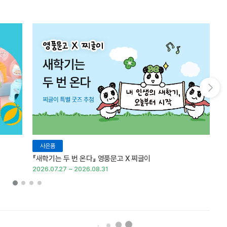
다음 슬라이드 보기
사은품
『새학기는 두 번 온다』 영풍문고 X 찌글이
이
2026.07.27 ~ 2026.08.31
20