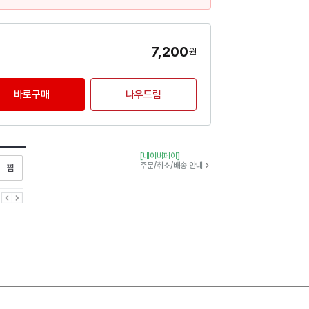
7,200
원
바로구매
나우드림
[네이버페이]
찜하기
주문/취소/배송 안내
이전
다음