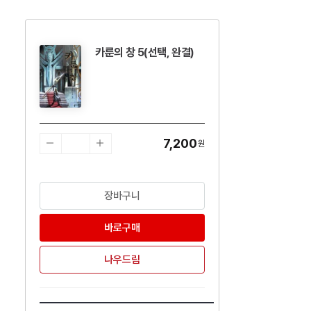
카룬의 창 5(선택, 완결)
수량감소
수량증가
7,200
원
장바구니
바로구매
나우드림