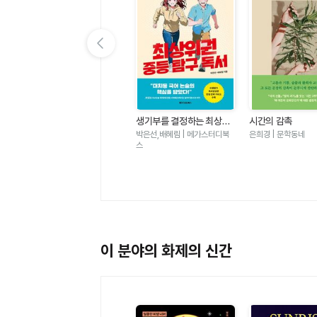
이전 슬라이드 보기
가
우리는 가장 밝은 밤에 헤어
생기부를 결정하는 최상위
시간의 감촉
졌다-도스토옙스키 단편 백
권 중등 탐구 독서 - 대치동
표도르 도스토옙스키 | 윌마
박은선,배혜림 | 메가스터디북
은희경 | 문학동네
야
필독서 50
스
이 분야의 화제의 신간