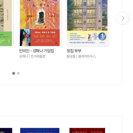
다음 슬라이드 보기
인비인 - 성해나 기담집
윗집 부부
달러구트 꿈 
러구트와 양
성해나 | 한겨레출판
황보름 | 클레이하우스
이미예 | 팩
기