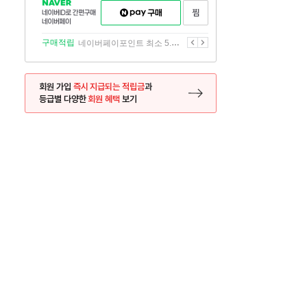
NAVER
네이버페이
찜하기
네이버
구매하기
ID로
간편구매
이전
다음
구매적립
네이버페이포인트 최소 5.5% 적립
네이버페이
회원 가입
즉시 지급되는 적립금
과
등급별 다양한
회원 혜택
보기
등록 페이지로 이동
사은품
사은품
달의 리뷰왕
신규가입시 최대 
26.01.01 ~ 2026.12.31
2025.12.31 ~ 2