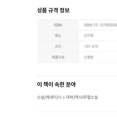
상품 규격 정보
상품상세정보
ISBN
ISBN-13 : 978895
쪽수
317쪽
크기
기타 규격
제품구성
단행본
이 책이 속한 분야
소설/에세이/시 > 대하/역사/무협소설