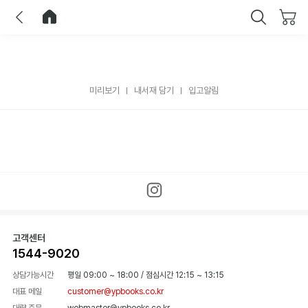
이전
홈으로 이동
닫기
미리보기
내서재 담기
입고알림
고객센터
1544-9020
상담가능시간
평일 09:00 ~ 18:00
/
점심시간 12:15 ~ 13:15
대표 메일
customer@ypbooks.co.kr
대량 주문
webmaster@ypbooks.co.kr