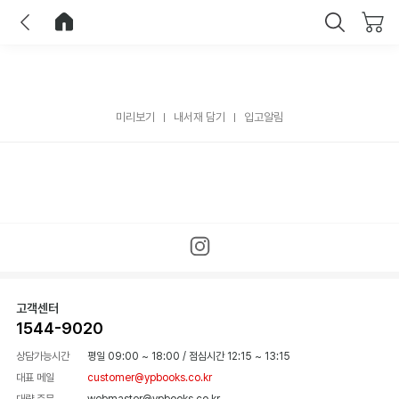
이전
홈으로 이동
닫기
미리보기
내서재 담기
입고알림
고객센터
1544-9020
상담가능시간
평일 09:00 ~ 18:00
/
점심시간 12:15 ~ 13:15
대표 메일
customer@ypbooks.co.kr
대량 주문
webmaster@ypbooks.co.kr