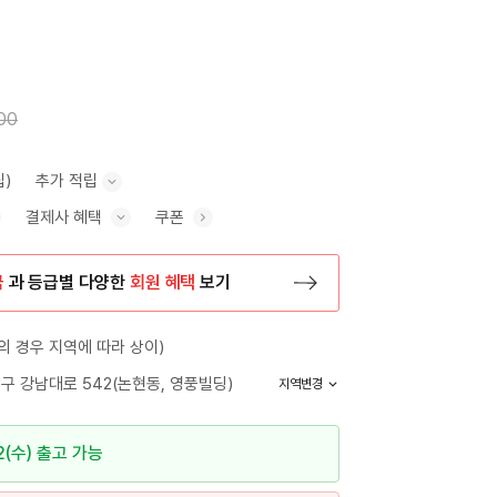
00
립)
추가 적립
결제사 혜택
쿠폰
추가 적립 안내 표시/숨기기
혜택 표시/숨기기
금
과 등급별 다양한
회원 혜택
보기
등록 페이지로 이동
 경우 지역에 따라 상이)
구 강남대로 542(논현동, 영풍빌딩)
지역변경
2(수) 출고 가능