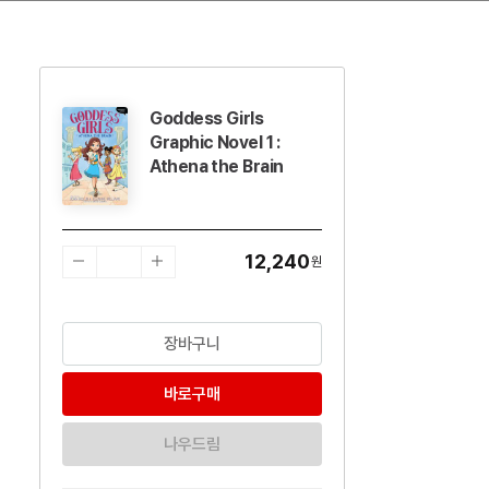
Goddess Girls
수량감소
수량증가
Graphic Novel 1 :
Athena the Brain
12,240
원
장바구니
바로구매
나우드림