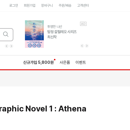
로그인
회원가입
장바구니
주문/배송
고객센터
AD
AD
유럽 도시 기행3
투명한 나선
풍성한 서사와 인문학적
탐정 갈릴레오 시리즈
통찰!
최신작
광고
광고
광고
광고
광고
히가시노게이고 추모
수족관
세네카의 처방전
독하게 돈 공부
성해나 기담집
이전 슬라이드 보기
다음 슬라이드 보기
이전
다음
신규가입 5,800원
사은품
이벤트
raphic Novel 1 : Athena