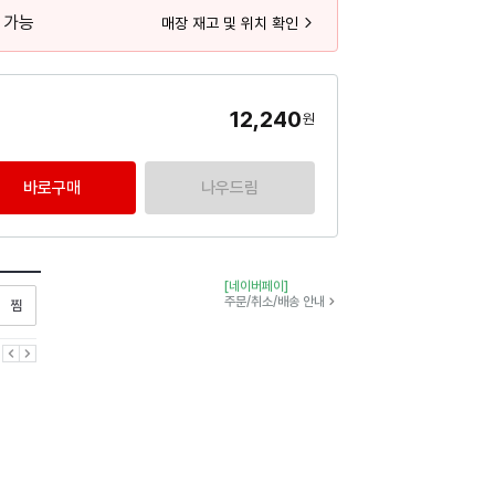
 가능
매장 재고 및 위치 확인
12,240
원
바로구매
나우드림
[네이버페이]
찜하기
주문/취소/배송 안내
이전
다음