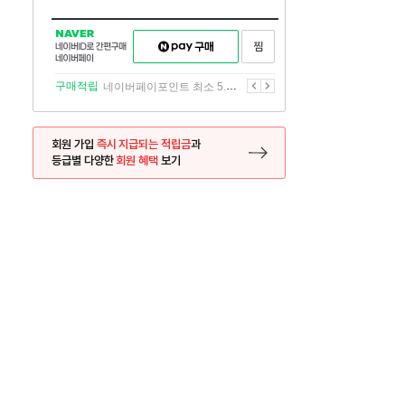
NAVER
네이버페이
찜하기
네이버
구매하기
ID로
간편구매
이전
다음
구매적립
네이버페이포인트 최소 5.5% 적립
네이버페이
회원 가입
즉시 지급되는 적립금
과
등급별 다양한
회원 혜택
보기
등록 페이지로 이동
사은품
사은품
서 금액대별 할인쿠폰
외서 인기 영화
26.06.02 ~ 2026.12.31
2026.05.07 ~ 2