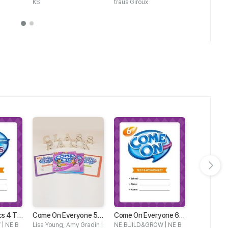
KS
traus Giroux
AGE
다음 슬라이드 보기
s 4 Te
Come On Everyone 5
Come On Everyone 6 T
Come On E
Class Pack
est & Worksheet
Word Boo
| NE B
Lisa Young, Amy Gradin |
NE BUILD&GROW | NE B
NE BUILD&