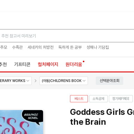
검색
 추모
수족관
세네카의 처방전
독하게 돈 공부
성해나 기담집
추천
기프티콘
컬처페이지
원더리움
선택분야조회
TERARY WORKS
(아동)CHILDRENS BOOK
베스트
소득공제
정가제
FREE
Goddess Girls G
the Brain