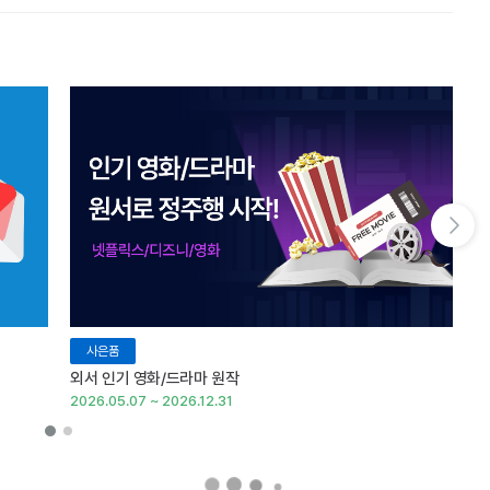
다음 슬라이드 보기
사은품
외서 인기 영화/드라마 원작
외
2026.05.07 ~ 2026.12.31
20