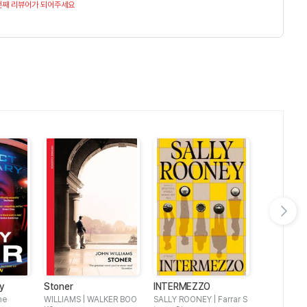
번째 리뷰어가 되어주세요
다음 슬라이드 보기
ry
Stoner
INTERMEZZO
Orbital: W
Booker Pr
ne
WILLIAMS | WALKER BOO
SALLY ROONEY | Farrar S
Samantha H