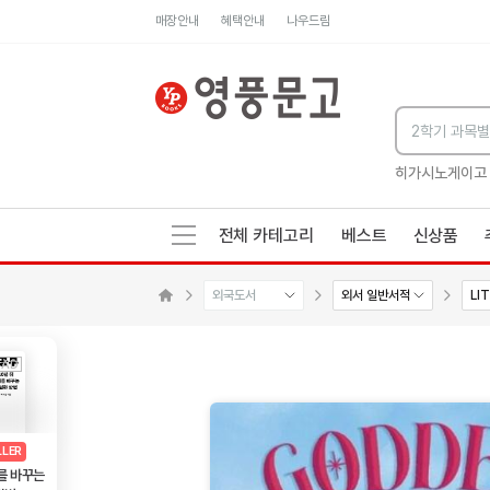
매장안내
혜택안내
나우드림
세네카의 처방전
독하게 돈 공부
성해나 기담집
히가시노게이고
전체 카테고리
베스트
신상품
외국도서
외서 일반서적
LI
수량감소
수량증가
메인으로 이동
AD
광고
LLER
를 바꾸는