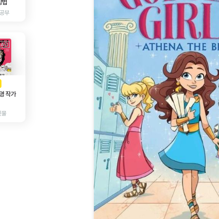
방법
 공부
AD
광고
영 작가
인물