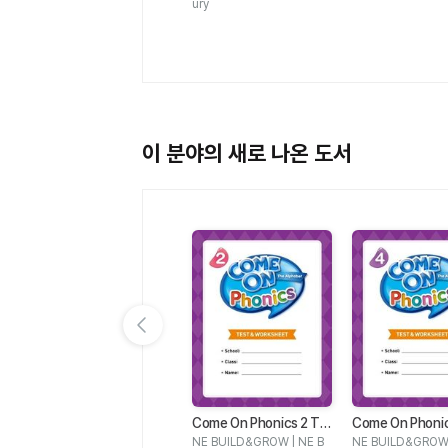
ury
이 분야의 새로 나온 도서
이전 슬라이드 보기
4
Come On Everyone 6
Come On Phonics 2 Te
Come On Phonic
Class Pack
st & Worksheet
st & Worksheet
B
Lisa Young, Amy Gradin |
NE BUILD&GROW | NE B
NE BUILD&GROW 