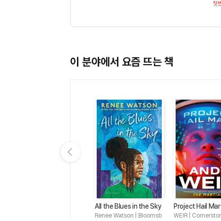
첫
이 분야에서 요즘 뜨는 책
이전 슬라이드 보기
io
50 GREAT SHORT STO
All the Blues in the Sky
Project Hail Ma
e O
RIES
CRANE | 동방도서
Renee Watson | Bloomsb
WEIR | Cornersto