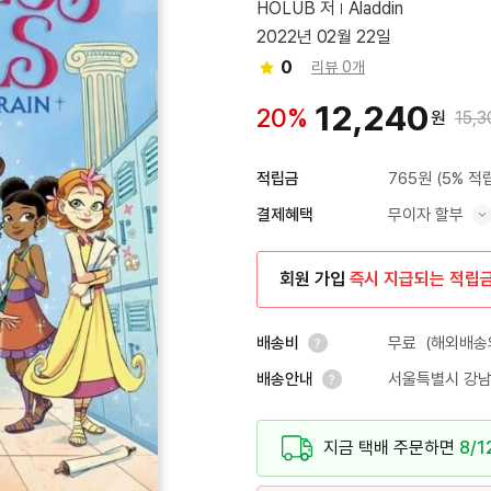
HOLUB 저
Aladdin
2022년 02월 22일
0
리뷰 0개
12,240
20%
원
15,3
765원
(5% 적
적립금
무이자 할부
결제혜택
혜택 표시/숨기기
회원 가입
즉시 지급되는 적립
무료
(해외배송의
배송비
서울특별시 강남
배송안내
안내 열기
안내 열기
지금 택배 주문하면
8/1