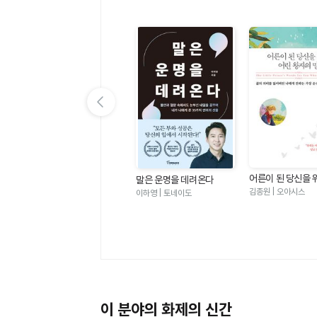
이전 슬라이드 보기
어른이 된 당신을 
 좋
심리학이 이토록 쓸모 있을
말은 운명을 데려온다
왕자의 말 - 삶의 
줄이야
김종원 | 오아시스
그라
박성미 | 한밤의책
이하영 | 토네이도
어버린 나에게 전
순수하고 찬란한 
이 분야의 화제의 신간