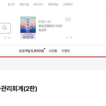
로그인
회원가입
장바구니
주문/배송
고객센터
AD
AD
유럽 도시 기행3
투명한 나선
풍성한 서사와 인문학적
탐정 갈릴레오 시리즈
통찰!
최신작
광고
광고
광고
광고
광고
히가시노게이고 추모
수족관
세네카의 처방전
독하게 돈 공부
성해나 기담집
이전 슬라이드 보기
다음 슬라이드 보기
이전
다음
신규가입 5,800원
사은품
이벤트
가관리회계(2판)