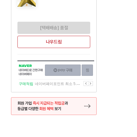
[택배배송] 품절
나우드림
NAVER
네이버페이
찜하기
네이버
구매하기
ID로
간편구매
이전
다음
구매적립
네이버페이포인트 최소 5.5% 적립
네이버페이
회원 가입
즉시 지급되는 적립금
과
등급별 다양한
회원 혜택
보기
등록 페이지로 이동