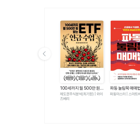
이전 슬라이드 보기
전
오늘 일 재밌었어 - 몰입은
100세까지 월 500만 원
파동 눌림목 매매
기회
있고 과로는 없는 하루
받는 ETF 연금 수업
서 익절로 반전의
브리 그로프 | 필름
제도권주식분석(최기원) | 와이
파동마스터 | 스마트
트
즈베리