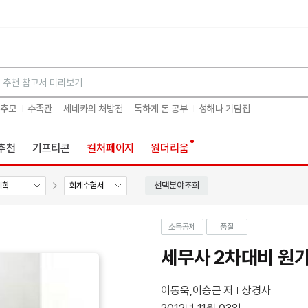
검색
 추모
수족관
세네카의 처방전
독하게 돈 공부
성해나 기담집
추천
기프티콘
컬처페이지
원더리움
선택분야조회
계학
회계수험서
소득공제
품절
세무사 2차대비 원
이동욱,이승근 저
상경사