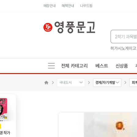
매장안내
혜택안내
나우드림
세네카의 처방전
독하게 돈 공부
성해나 기담집
히가시노게이고
전체 카테고리
베스트
신상품
국내도서
경제/자기계발
회
메인으로 이동
AD
광고
영 작가