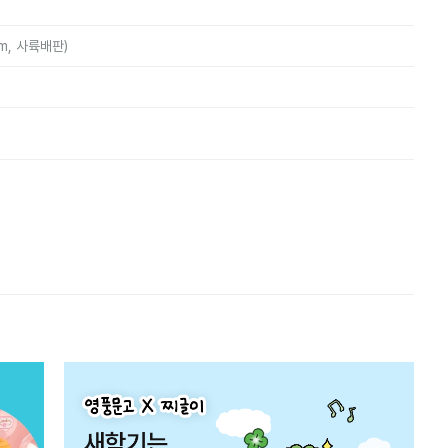
mm, 사륙배판)