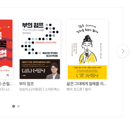
다음 슬라이드 보기
법-손절에
부의 점프
삶은 그대에게 잘해줄 의무
퇴근 후 10
 터닝포인
가 없다
국 주식 바
비즈니스
상승미소(이명로) | 스마트북스
페마 초드론 | 윌마
미부기 | 모티