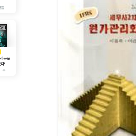
인물
AD
광고
믹 공포
다!
바늘