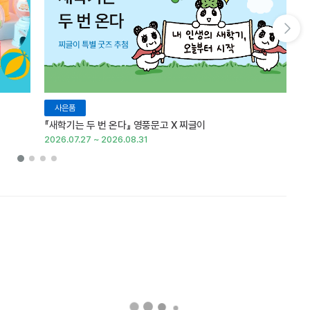
다음 슬라이드 보기
사은품
『새학기는 두 번 온다』 영풍문고 X 찌글이
이
2026.07.27 ~ 2026.08.31
20