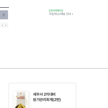
[네이버페이]
찜하기
주문/취소/배송 안내
이전
다음
세무사 2차대비
원가관리회계(2판)