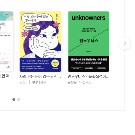
다음 슬라이드 보기
아무도 만만
위한 어린
사람 보는 눈이 없는 당신에
언노우너스 - 불확실성에
대화법
나이토 요시히토
의미를 잃
게 - 상처 주는 사람으로부
뛰어들어 가능성을 발견하
궈즈리 | 지니의서재
윤상윤 | 다산북스
하는 가장
터 나를 구하는 관계 심리학
는 사람들
위로