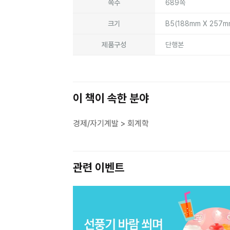
쪽수
689쪽
크기
B5(188mm X 257
제품구성
단행본
이 책이 속한 분야
경제/자기계발 > 회계학
관련 이벤트