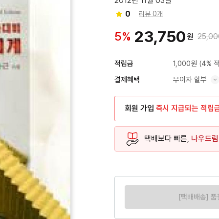
2012년 11월 03일
0
리뷰 0개
23,750
5%
원
25,00
1,000원
(4% 
적립금
무이자 할부
결제혜택
혜택 표시/숨기기
회원 가입
즉시 지급되는 적립
택배보다 빠른,
나우드림
[택배배송] 품