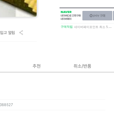
NAVER
네이버페이
네이버
구매하기
ID로
간편구매
구매적립
네이버페이포인트 최소 5.5% 적립
네이버페이
입고 알림
추천
취소/반품
3388527