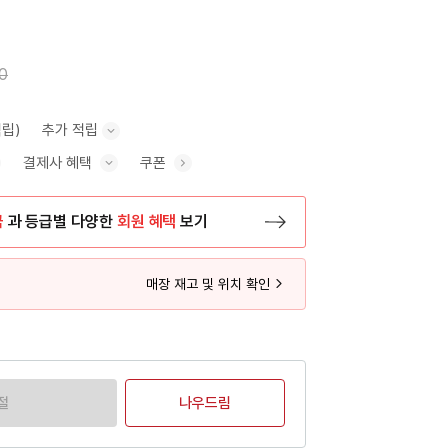
0
적립)
추가 적립
결제사 혜택
쿠폰
추가 적립 안내 표시/숨기기
혜택 표시/숨기기
금
과 등급별 다양한
회원 혜택
보기
등록 페이지로 이동
매장 재고 및 위치 확인
절
나우드림